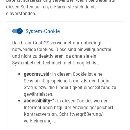
diesen Seiten surfen, erklären sie sich damit
+49 3928 710-0
einverstanden.
+49 3928 710-199
stadt.sbk[at]schoenebeck-elbe.de
www.schoenebeck.de
System-Cookie
Mo.: 13 Uhr - 15 Uhr
Das brain-GeoCMS verwendet nur unbedingt
Di.: 9 Uhr - 11.30 Uhr
notwendige Cookies. Diese sind einwilligungsfrei
13 Uhr - 18 Uhr
und nicht zu deaktivieren, da ohne sie ein
Do.: 9 Uhr - 11.30 Uhr
Systembetrieb technisch nicht möglich ist.
Fr.: nach Vereinbarung
geocms_sid:
In diesem Cookie ist eine
Session-ID gespeichert, um z.B. den Login-
Status bzw. die Eindeutigkeit einer Sitzung zu
gewährleisten.
Link zur Google-Maps Navigation
SOLEPARK Schönebeck/Bad Salzelmen
accessibility-*:
In diesen Cookies werden
Eigenbetrieb der Stadt Schönebeck (Elbe)
Informationen bzgl. der Anzeige gespeichert:
Badepark 1
Kontrastversion, Schriftvergrößerung/-
39218 Schönebeck (Elbe)
verkleinerung, ...
+49 3928 7055-0