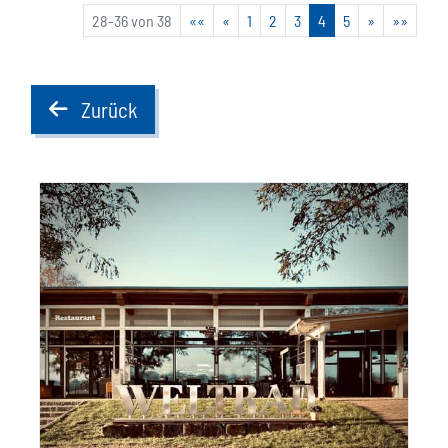
28-36 von 38
««
«
1
2
3
4
5
»
»»
Zurück
back