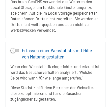
Das brain-GeoCMS verwendet des Weiteren den
+49 3928 7055-42
Local Storage, um funktionale Einstellungen zu
info[at]solepark.de
speichern. Auf die im Local Storage gespeicherten
www.visitschoenebeck.de
Daten können Dritte nicht zugreifen. Sie werden an
Dritte nicht weitergegeben und auch nicht zu
Infos zur Barrierefreiheit
Werbezwecken verwendet.
Folgt uns auf
FACEBOOK
Erfassen einer Webstatistik mit Hilfe
von Matomo gestatten
INSTAGRAM
Wenn eine Webstatistik eingerichtet und erlaubt ist,
YOUTUBE
wird das Besucherverhalten analysiert: "Welche
Seite wird wann für wie lange aufgerufen."
Diese Statistik hilft dem Betreiber der Webseite,
diese zu optimieren und für die Besucher
zugänglicher zu gestalten.
Sie befinden sich hier
Startseite
informiert
Unterkünfte