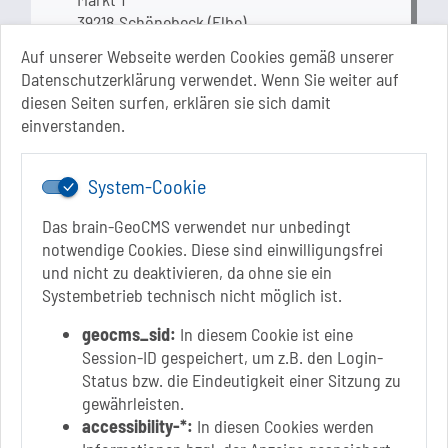
39218 Schönebeck (Elbe)
Sachsen-Anhalt
Auf unserer Webseite werden Cookies gemäß unserer
Datenschutzerklärung verwendet. Wenn Sie weiter auf
+49 3928 710-0
diesen Seiten surfen, erklären sie sich damit
+49 3928 710-199
einverstanden.
stadt.sbk[at]schoenebeck-elbe.de
www.schoenebeck.de
System-Cookie
Mo.: 13 Uhr - 15 Uhr
Di.: 9 Uhr - 11.30 Uhr
Das brain-GeoCMS verwendet nur unbedingt
13 Uhr - 18 Uhr
notwendige Cookies. Diese sind einwilligungsfrei
Do.: 9 Uhr - 11.30 Uhr
und nicht zu deaktivieren, da ohne sie ein
Fr.: nach Vereinbarung
Systembetrieb technisch nicht möglich ist.
geocms_sid:
In diesem Cookie ist eine
Session-ID gespeichert, um z.B. den Login-
Status bzw. die Eindeutigkeit einer Sitzung zu
Link zur Google-Maps Navigation
SOLEPARK Schönebeck/Bad Salzelmen
gewährleisten.
Eigenbetrieb der Stadt Schönebeck (Elbe)
accessibility-*:
In diesen Cookies werden
Badepark 1