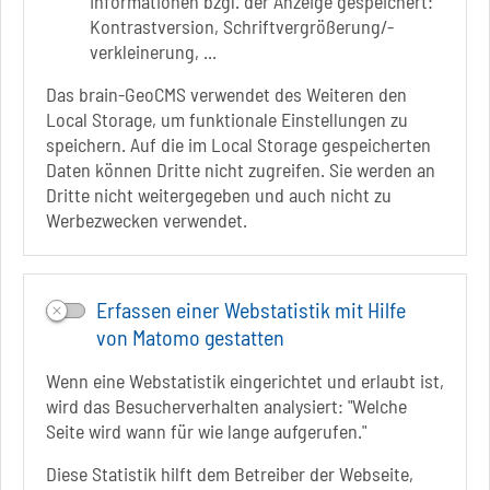
Informationen bzgl. der Anzeige gespeichert:
39218 Schönebeck (Elbe)
Kontrastversion, Schriftvergrößerung/-
verkleinerung, ...
+49 3928 7055-0
+49 3928 7055-42
Das brain-GeoCMS verwendet des Weiteren den
info[at]solepark.de
Local Storage, um funktionale Einstellungen zu
www.visitschoenebeck.de
speichern. Auf die im Local Storage gespeicherten
Daten können Dritte nicht zugreifen. Sie werden an
Infos zur Barrierefreiheit
Dritte nicht weitergegeben und auch nicht zu
Werbezwecken verwendet.
Folgt uns auf
FACEBOOK
Erfassen einer Webstatistik mit Hilfe
INSTAGRAM
von Matomo gestatten
YOUTUBE
Wenn eine Webstatistik eingerichtet und erlaubt ist,
wird das Besucherverhalten analysiert: "Welche
Seite wird wann für wie lange aufgerufen."
Diese Statistik hilft dem Betreiber der Webseite,