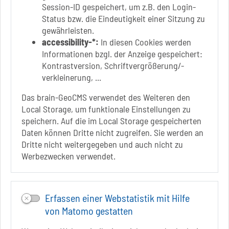
Session-ID gespeichert, um z.B. den Login-
Status bzw. die Eindeutigkeit einer Sitzung zu
Link zur Google-Maps Navigation
SOLEPARK Schönebeck/Bad Salzelmen
gewährleisten.
Eigenbetrieb der Stadt Schönebeck (Elbe)
accessibility-*:
In diesen Cookies werden
Badepark 1
Informationen bzgl. der Anzeige gespeichert:
39218 Schönebeck (Elbe)
Kontrastversion, Schriftvergrößerung/-
verkleinerung, ...
+49 3928 7055-0
+49 3928 7055-42
Das brain-GeoCMS verwendet des Weiteren den
info[at]solepark.de
Local Storage, um funktionale Einstellungen zu
www.visitschoenebeck.de
speichern. Auf die im Local Storage gespeicherten
Daten können Dritte nicht zugreifen. Sie werden an
Infos zur Barrierefreiheit
Dritte nicht weitergegeben und auch nicht zu
Werbezwecken verwendet.
Folgt uns auf
FACEBOOK
Erfassen einer Webstatistik mit Hilfe
INSTAGRAM
von Matomo gestatten
YOUTUBE