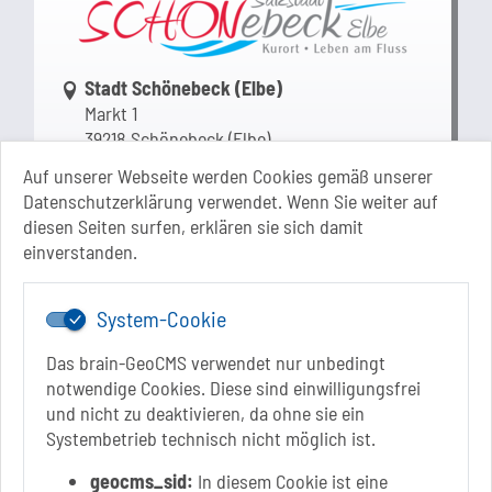
Link zur Google-Maps Navigation
Stadt Schönebeck (Elbe)
Markt 1
39218 Schönebeck (Elbe)
Sachsen-Anhalt
Auf unserer Webseite werden Cookies gemäß unserer
Datenschutzerklärung verwendet. Wenn Sie weiter auf
+49 3928 710-0
diesen Seiten surfen, erklären sie sich damit
+49 3928 710-199
einverstanden.
stadt.sbk[at]schoenebeck-elbe.de
www.schoenebeck.de
System-Cookie
Mo.: 13 Uhr - 15 Uhr
Di.: 9 Uhr - 11.30 Uhr
Das brain-GeoCMS verwendet nur unbedingt
13 Uhr - 18 Uhr
notwendige Cookies. Diese sind einwilligungsfrei
Do.: 9 Uhr - 11.30 Uhr
und nicht zu deaktivieren, da ohne sie ein
Fr.: nach Vereinbarung
Systembetrieb technisch nicht möglich ist.
geocms_sid:
In diesem Cookie ist eine