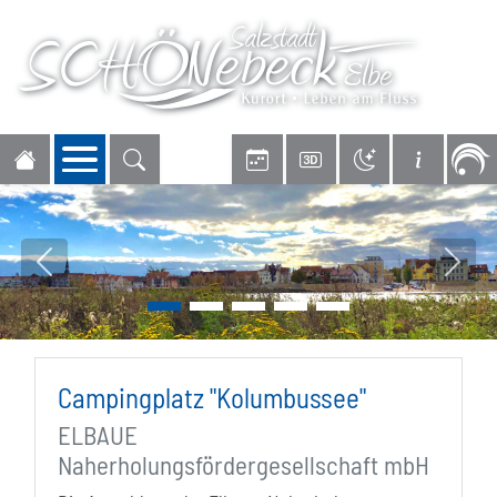
Navigation öffnen
Vorheriges Bild
Nächs
Campingplatz "Kolumbussee"
ELBAUE
Naherholungsfördergesellschaft mbH