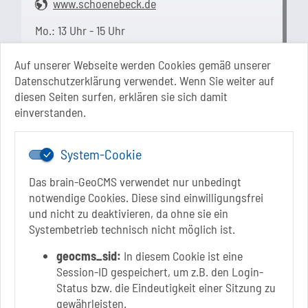
www.schoenebeck.de
Mo.: 13 Uhr - 15 Uhr
Di.: 9 Uhr - 11.30 Uhr
13 Uhr - 18 Uhr
Auf unserer Webseite werden Cookies gemäß unserer
Do.: 9 Uhr - 11.30 Uhr
Datenschutzerklärung verwendet. Wenn Sie weiter auf
Fr.: nach Vereinbarung
diesen Seiten surfen, erklären sie sich damit
einverstanden.
System-Cookie
Das brain-GeoCMS verwendet nur unbedingt
notwendige Cookies. Diese sind einwilligungsfrei
und nicht zu deaktivieren, da ohne sie ein
Link zur Google-Maps Navigation
SOLEPARK Schönebeck/Bad Salzelmen
Systembetrieb technisch nicht möglich ist.
Eigenbetrieb der Stadt Schönebeck (Elbe)
Badepark 1
geocms_sid:
In diesem Cookie ist eine
39218 Schönebeck (Elbe)
Session-ID gespeichert, um z.B. den Login-
Status bzw. die Eindeutigkeit einer Sitzung zu
+49 3928 7055-0
gewährleisten.