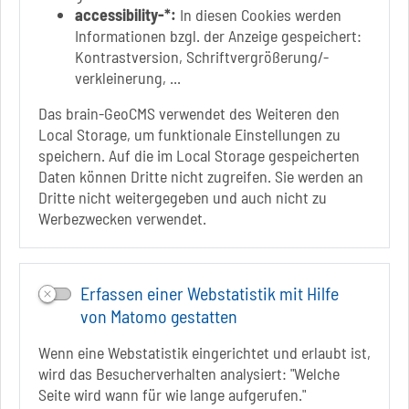
+49 3928 7055-42
accessibility-*:
In diesen Cookies werden
info[at]solepark.de
Informationen bzgl. der Anzeige gespeichert:
www.visitschoenebeck.de
Kontrastversion, Schriftvergrößerung/-
verkleinerung, ...
Infos zur Barrierefreiheit
Das brain-GeoCMS verwendet des Weiteren den
Local Storage, um funktionale Einstellungen zu
Folgt uns auf
speichern. Auf die im Local Storage gespeicherten
FACEBOOK
Daten können Dritte nicht zugreifen. Sie werden an
Dritte nicht weitergegeben und auch nicht zu
INSTAGRAM
Werbezwecken verwendet.
YOUTUBE
Erfassen einer Webstatistik mit Hilfe
von Matomo gestatten
Wenn eine Webstatistik eingerichtet und erlaubt ist,
wird das Besucherverhalten analysiert: "Welche
Seite wird wann für wie lange aufgerufen."