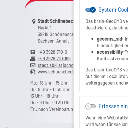
System-Coo
Link zur Google-Maps Navigation
Stadt Schönebeck (Elbe)
Das brain-GeoCMS ver
Markt 1
deaktivieren, da ohne
39218 Schönebeck (Elbe)
geocms_sid:
In
Sachsen-Anhalt
Eindeutigkeit e
+49 3928 710-0
accessibility-*
+49 3928 710-199
Kontrastversion
stadt.sbk[at]schoenebeck-elbe.de
Das brain-GeoCMS ver
www.schoenebeck.de
Auf die im Local Stor
Mo.: 13 Uhr - 15 Uhr
weitergegeben und a
Di.: 9 Uhr - 11.30 Uhr
13 Uhr - 18 Uhr
Do.: 9 Uhr - 11.30 Uhr
Erfassen ein
Fr.: nach Vereinbarung
Wenn eine Webstatisti
wird wann für wie lan