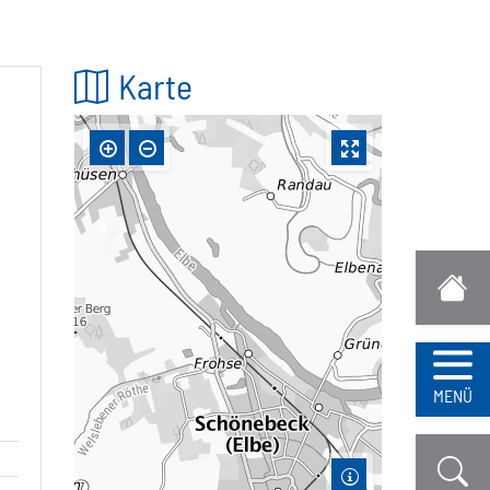
Karte
Navi
MENÜ