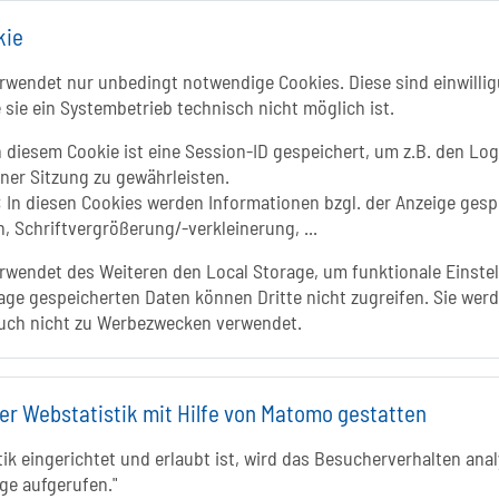
Folgt uns auf
kie
FACEBOOK
Li
wendet nur unbedingt notwendige Cookies. Diese sind einwillig
 sie ein Systembetrieb technisch nicht möglich ist.
INSTAGRAM
 diesem Cookie ist eine Session-ID gespeichert, um z.B. den Log
iner Sitzung zu gewährleisten.
YOUTUBE
:
In diesen Cookies werden Informationen bzgl. der Anzeige gesp
, Schriftvergrößerung/-verkleinerung, ...
wendet des Weiteren den Local Storage, um funktionale Einstel
age gespeicherten Daten können Dritte nicht zugreifen. Sie werd
In
uch nicht zu Werbezwecken verwendet.
er Webstatistik mit Hilfe von Matomo gestatten
k eingerichtet und erlaubt ist, wird das Besucherverhalten analy
ge aufgerufen."