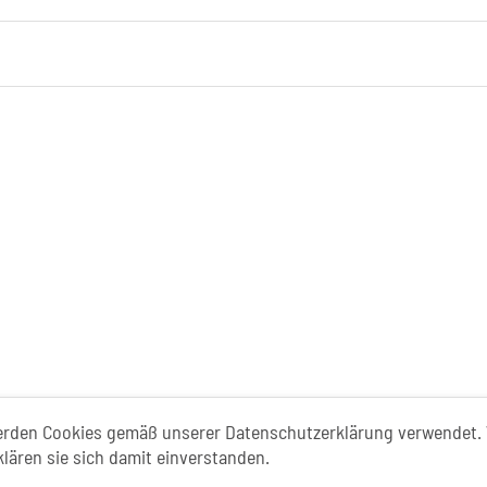
ismusportal ist ein gemeinschaftliches Proje
erden Cookies gemäß unserer Datenschutzerklärung verwendet. 
klären sie sich damit einverstanden.