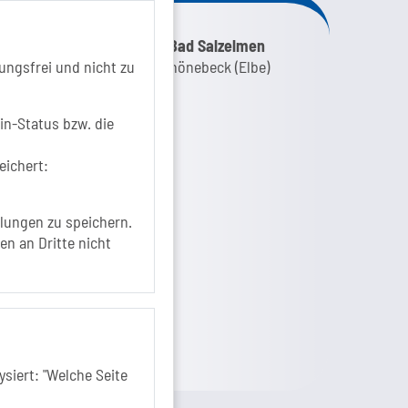
nk zur Google-Maps Navigation
SOLEPARK Schönebeck/Bad Salzelmen
ungsfrei und nicht zu
Eigenbetrieb der Stadt Schönebeck (Elbe)
Badepark 1
39218 Schönebeck (Elbe)
in-Status bzw. die
+49 3928 7055-0
eichert:
+49 3928 7055-42
info[at]solepark.de
www.visitschoenebeck.de
lungen zu speichern.
en an Dritte nicht
fos zur Barrierefreiheit
siert: "Welche Seite