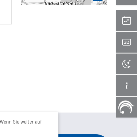
kt von...
Wenn Sie weiter auf