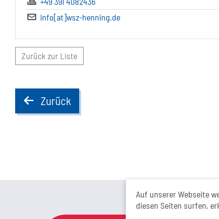
+49 391 4082436
info[at]wsz-henning.de
Zurück zur Liste
Zurück
back
Das Tour
Auf unserer Webseite w
diesen Seiten surfen, er