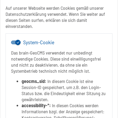
Mo.: 13 Uhr - 15 Uhr
Di.: 9 Uhr - 11.30 Uhr
Auf unserer Webseite werden Cookies gemäß unserer
13 Uhr - 18 Uhr
Datenschutzerklärung verwendet. Wenn Sie weiter auf
Do.: 9 Uhr - 11.30 Uhr
diesen Seiten surfen, erklären sie sich damit
Fr.: nach Vereinbarung
einverstanden.
System-Cookie
Das brain-GeoCMS verwendet nur unbedingt
notwendige Cookies. Diese sind einwilligungsfrei
und nicht zu deaktivieren, da ohne sie ein
Systembetrieb technisch nicht möglich ist.
Link zur Google-Maps Navigation
SOLEPARK Schönebeck/Bad Salzelmen
Eigenbetrieb der Stadt Schönebeck (Elbe)
geocms_sid:
In diesem Cookie ist eine
Badepark 1
Session-ID gespeichert, um z.B. den Login-
39218 Schönebeck (Elbe)
Status bzw. die Eindeutigkeit einer Sitzung zu
gewährleisten.
+49 3928 7055-0
accessibility-*:
In diesen Cookies werden
+49 3928 7055-42
Informationen bzgl. der Anzeige gespeichert:
info[at]solepark.de
Kontrastversion, Schriftvergrößerung/-