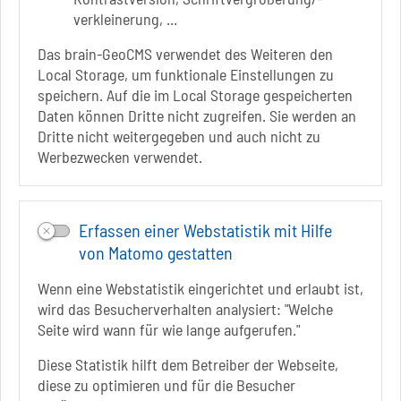
www.visitschoenebeck.de
verkleinerung, ...
Infos zur Barrierefreiheit
Das brain-GeoCMS verwendet des Weiteren den
Local Storage, um funktionale Einstellungen zu
speichern. Auf die im Local Storage gespeicherten
Folgt uns auf
Daten können Dritte nicht zugreifen. Sie werden an
FACEBOOK
Dritte nicht weitergegeben und auch nicht zu
Werbezwecken verwendet.
INSTAGRAM
YOUTUBE
Erfassen einer Webstatistik mit Hilfe
von Matomo gestatten
Wenn eine Webstatistik eingerichtet und erlaubt ist,
wird das Besucherverhalten analysiert: "Welche
Seite wird wann für wie lange aufgerufen."
Diese Statistik hilft dem Betreiber der Webseite,
diese zu optimieren und für die Besucher