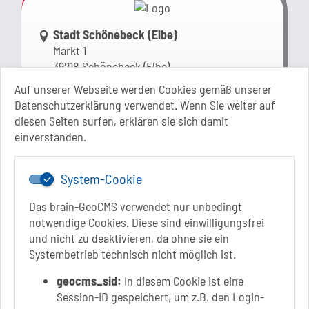
Link zur Google-Maps Navigation
Stadt Schönebeck (Elbe)
Markt 1
39218 Schönebeck (Elbe)
Sachsen-Anhalt
Auf unserer Webseite werden Cookies gemäß unserer
Datenschutzerklärung verwendet. Wenn Sie weiter auf
+49 3928 710-0
diesen Seiten surfen, erklären sie sich damit
+49 3928 710-199
einverstanden.
stadt.sbk[at]schoenebeck-elbe.de
www.schoenebeck.de
System-Cookie
Mo.: 13 Uhr - 15 Uhr
Di.: 9 Uhr - 11.30 Uhr
Das brain-GeoCMS verwendet nur unbedingt
13 Uhr - 18 Uhr
notwendige Cookies. Diese sind einwilligungsfrei
Do.: 9 Uhr - 11.30 Uhr
und nicht zu deaktivieren, da ohne sie ein
Fr.: nach Vereinbarung
Systembetrieb technisch nicht möglich ist.
geocms_sid:
In diesem Cookie ist eine
Session-ID gespeichert, um z.B. den Login-