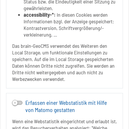
Status bzw. die Eindeutigkeit einer Sitzung zu
Link zur Google-Maps Navigation
SOLEPARK Schönebeck/Bad Salzelmen
gewährleisten.
Eigenbetrieb der Stadt Schönebeck (Elbe)
accessibility-*:
In diesen Cookies werden
Badepark 1
Informationen bzgl. der Anzeige gespeichert:
39218 Schönebeck (Elbe)
Kontrastversion, Schriftvergrößerung/-
verkleinerung, ...
+49 3928 7055-0
+49 3928 7055-42
Das brain-GeoCMS verwendet des Weiteren den
info[at]solepark.de
Local Storage, um funktionale Einstellungen zu
www.visitschoenebeck.de
speichern. Auf die im Local Storage gespeicherten
Daten können Dritte nicht zugreifen. Sie werden an
Infos zur Barrierefreiheit
Dritte nicht weitergegeben und auch nicht zu
Werbezwecken verwendet.
Folgt uns auf
FACEBOOK
Erfassen einer Webstatistik mit Hilfe
INSTAGRAM
von Matomo gestatten
YOUTUBE
Wenn eine Webstatistik eingerichtet und erlaubt ist,
wird das Besucherverhalten analysiert: "Welche