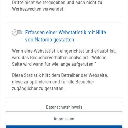
info[at]solepark.de
Dritte nicht weitergegeben und auch nicht zu
www.visitschoenebeck.de
Werbezwecken verwendet.
Infos zur Barrierefreiheit
Erfassen einer Webstatistik mit Hilfe
Folgt uns auf
von Matomo gestatten
FACEBOOK
Wenn eine Webstatistik eingerichtet und erlaubt ist,
INSTAGRAM
wird das Besucherverhalten analysiert: "Welche
Seite wird wann für wie lange aufgerufen."
YOUTUBE
Diese Statistik hilft dem Betreiber der Webseite,
diese zu optimieren und für die Besucher
zugänglicher zu gestalten.
Sie befinden sich hier
Startseite
Aktuelles
Datenschutzhinweis
Impressum
Kontakt
Datenschutzerklärung