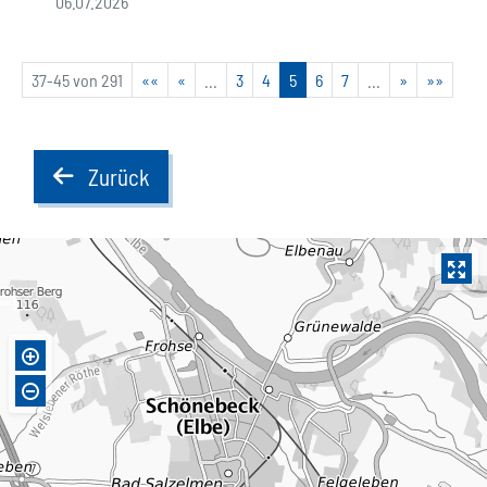
06.07.2026
37-45 von 291
««
«
...
3
4
5
6
7
...
»
»»
Zurück
back