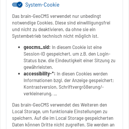
+49 3928 710-199
System-Cookie
stadt.sbk[at]schoenebeck-elbe.de
Das brain-GeoCMS verwendet nur unbedingt
www.schoenebeck.de
notwendige Cookies. Diese sind einwilligungsfrei
Mo.: 13 Uhr - 15 Uhr
und nicht zu deaktivieren, da ohne sie ein
Di.: 9 Uhr - 11.30 Uhr
Systembetrieb technisch nicht möglich ist.
13 Uhr - 18 Uhr
geocms_sid:
In diesem Cookie ist eine
Do.: 9 Uhr - 11.30 Uhr
Session-ID gespeichert, um z.B. den Login-
Fr.: nach Vereinbarung
Status bzw. die Eindeutigkeit einer Sitzung zu
gewährleisten.
accessibility-*:
In diesen Cookies werden
Informationen bzgl. der Anzeige gespeichert:
Link zur Google-Maps Navigation
SOLEPARK Schönebeck/Bad Salzelmen
Kontrastversion, Schriftvergrößerung/-
Eigenbetrieb der Stadt Schönebeck (Elbe)
verkleinerung, ...
Badepark 1
Das brain-GeoCMS verwendet des Weiteren den
39218 Schönebeck (Elbe)
Local Storage, um funktionale Einstellungen zu
+49 3928 7055-0
speichern. Auf die im Local Storage gespeicherten
+49 3928 7055-42
Daten können Dritte nicht zugreifen. Sie werden an