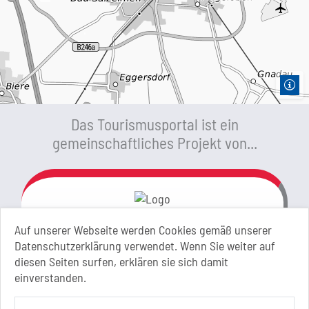
Das Tourismusportal ist ein
gemeinschaftliches Projekt von...
Link zur Google-Maps Navigation
Stadt Schönebeck (Elbe)
Auf unserer Webseite werden Cookies gemäß unserer
Markt 1
Datenschutzerklärung verwendet. Wenn Sie weiter auf
39218 Schönebeck (Elbe)
diesen Seiten surfen, erklären sie sich damit
Sachsen-Anhalt
einverstanden.
+49 3928 710-0