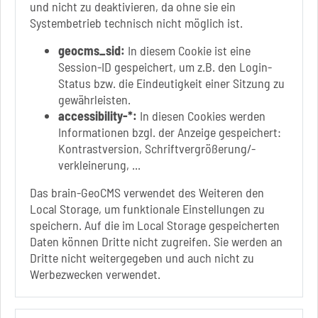
und nicht zu deaktivieren, da ohne sie ein
Fr.: nach Vereinbarung
Systembetrieb technisch nicht möglich ist.
geocms_sid:
In diesem Cookie ist eine
Session-ID gespeichert, um z.B. den Login-
Status bzw. die Eindeutigkeit einer Sitzung zu
Link zur Google-Maps Navigation
SOLEPARK Schönebeck/Bad Salzelmen
gewährleisten.
Eigenbetrieb der Stadt Schönebeck (Elbe)
accessibility-*:
In diesen Cookies werden
Badepark 1
Informationen bzgl. der Anzeige gespeichert:
39218 Schönebeck (Elbe)
Kontrastversion, Schriftvergrößerung/-
verkleinerung, ...
+49 3928 7055-0
+49 3928 7055-42
Das brain-GeoCMS verwendet des Weiteren den
info[at]solepark.de
Local Storage, um funktionale Einstellungen zu
www.visitschoenebeck.de
speichern. Auf die im Local Storage gespeicherten
Daten können Dritte nicht zugreifen. Sie werden an
Infos zur Barrierefreiheit
Dritte nicht weitergegeben und auch nicht zu
Werbezwecken verwendet.
Folgt uns auf
FACEBOOK