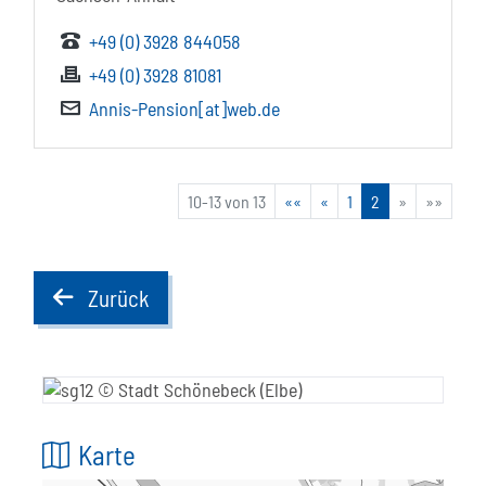
+49 (0) 3928 844058
+49 (0) 3928 81081
Annis-Pension[at]web.de
10-13 von 13
««
«
1
2
»
»»
Zurück
back
Karte