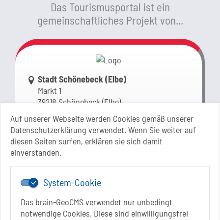
Das Tourismusportal ist ein
gemeinschaftliches Projekt von...
Link zur Google-Maps Navigation
Stadt Schönebeck (Elbe)
Markt 1
39218 Schönebeck (Elbe)
Sachsen-Anhalt
Auf unserer Webseite werden Cookies gemäß unserer
Datenschutzerklärung verwendet. Wenn Sie weiter auf
+49 3928 710-0
diesen Seiten surfen, erklären sie sich damit
+49 3928 710-199
einverstanden.
stadt.sbk[at]schoenebeck-elbe.de
www.schoenebeck.de
System-Cookie
Mo.: 13 Uhr - 15 Uhr
Di.: 9 Uhr - 11.30 Uhr
Das brain-GeoCMS verwendet nur unbedingt
13 Uhr - 18 Uhr
notwendige Cookies. Diese sind einwilligungsfrei
Do.: 9 Uhr - 11.30 Uhr