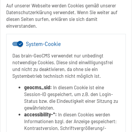
13 Uhr - 18 Uhr
Auf unserer Webseite werden Cookies gemäß unserer
Do.: 9 Uhr - 11.30 Uhr
Datenschutzerklärung verwendet. Wenn Sie weiter auf
Fr.: nach Vereinbarung
diesen Seiten surfen, erklären sie sich damit
einverstanden.
System-Cookie
Das brain-GeoCMS verwendet nur unbedingt
notwendige Cookies. Diese sind einwilligungsfrei
und nicht zu deaktivieren, da ohne sie ein
Link zur Google-Maps Navigation
SOLEPARK Schönebeck/Bad Salzelmen
Systembetrieb technisch nicht möglich ist.
Eigenbetrieb der Stadt Schönebeck (Elbe)
Badepark 1
geocms_sid:
In diesem Cookie ist eine
39218 Schönebeck (Elbe)
Session-ID gespeichert, um z.B. den Login-
Status bzw. die Eindeutigkeit einer Sitzung zu
+49 3928 7055-0
gewährleisten.
+49 3928 7055-42
accessibility-*:
In diesen Cookies werden
info[at]solepark.de
Informationen bzgl. der Anzeige gespeichert:
www.visitschoenebeck.de
Kontrastversion, Schriftvergrößerung/-