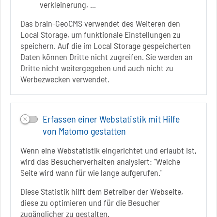
verkleinerung, ...
Infos zur Barrierefreiheit
Das brain-GeoCMS verwendet des Weiteren den
Local Storage, um funktionale Einstellungen zu
Folgt uns auf
speichern. Auf die im Local Storage gespeicherten
FACEBOOK
Daten können Dritte nicht zugreifen. Sie werden an
Dritte nicht weitergegeben und auch nicht zu
INSTAGRAM
Werbezwecken verwendet.
YOUTUBE
Erfassen einer Webstatistik mit Hilfe
von Matomo gestatten
Wenn eine Webstatistik eingerichtet und erlaubt ist,
wird das Besucherverhalten analysiert: "Welche
Seite wird wann für wie lange aufgerufen."
Diese Statistik hilft dem Betreiber der Webseite,
diese zu optimieren und für die Besucher
Sie befinden sich hier
Startseite
informiert
zugänglicher zu gestalten.
Unterkünfte