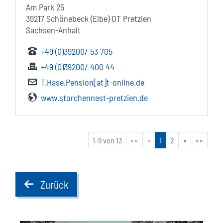
Am Park 25
39217 Schönebeck (Elbe) OT Pretzien
Sachsen-Anhalt
+49 (0)39200/ 53 705
+49 (0)39200/ 400 44
T.Hase.Pension[at]t-online.de
www.storchennest-pretzien.de
1-9 von 13
««
«
1
2
»
»»
Zurück
back