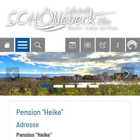
Navigation öffnen
Vorheriges Bild
Nächs
Pension "Heike"
Adresse
Pension "Heike"