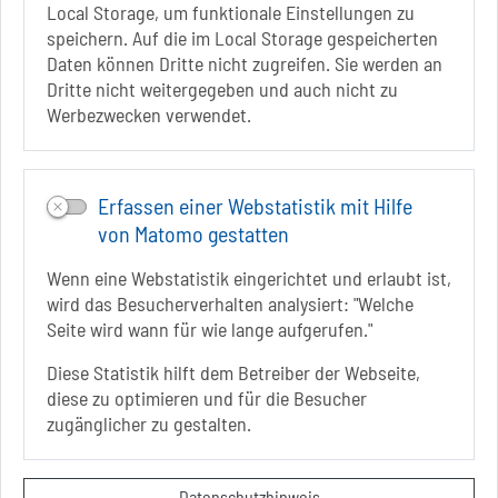
Local Storage, um funktionale Einstellungen zu
www.visitschoenebeck.de
speichern. Auf die im Local Storage gespeicherten
Daten können Dritte nicht zugreifen. Sie werden an
Infos zur Barrierefreiheit
Dritte nicht weitergegeben und auch nicht zu
Werbezwecken verwendet.
Folgt uns auf
FACEBOOK
Erfassen einer Webstatistik mit Hilfe
INSTAGRAM
von Matomo gestatten
YOUTUBE
Wenn eine Webstatistik eingerichtet und erlaubt ist,
wird das Besucherverhalten analysiert: "Welche
Seite wird wann für wie lange aufgerufen."
Diese Statistik hilft dem Betreiber der Webseite,
diese zu optimieren und für die Besucher
Sie befinden sich hier
Startseite
informiert
zugänglicher zu gestalten.
Unterkünfte
Kontakt
Datenschutzhinweis