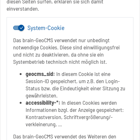
diesen Seiten surfen, erklären sie sich damit
+49 3928 710-199
einverstanden.
stadt.sbk[at]schoenebeck-elbe.de
www.schoenebeck.de
System-Cookie
Mo.: 13 Uhr - 15 Uhr
Di.: 9 Uhr - 11.30 Uhr
Das brain-GeoCMS verwendet nur unbedingt
13 Uhr - 18 Uhr
notwendige Cookies. Diese sind einwilligungsfrei
Do.: 9 Uhr - 11.30 Uhr
und nicht zu deaktivieren, da ohne sie ein
Fr.: nach Vereinbarung
Systembetrieb technisch nicht möglich ist.
geocms_sid:
In diesem Cookie ist eine
Session-ID gespeichert, um z.B. den Login-
Status bzw. die Eindeutigkeit einer Sitzung zu
Link zur Google-Maps Navigation
SOLEPARK Schönebeck/Bad Salzelmen
gewährleisten.
Eigenbetrieb der Stadt Schönebeck (Elbe)
accessibility-*:
In diesen Cookies werden
Badepark 1
Informationen bzgl. der Anzeige gespeichert:
39218 Schönebeck (Elbe)
Kontrastversion, Schriftvergrößerung/-
verkleinerung, ...
+49 3928 7055-0
+49 3928 7055-42
Das brain-GeoCMS verwendet des Weiteren den
info[at]solepark.de