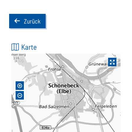
Zurück
back
Karte