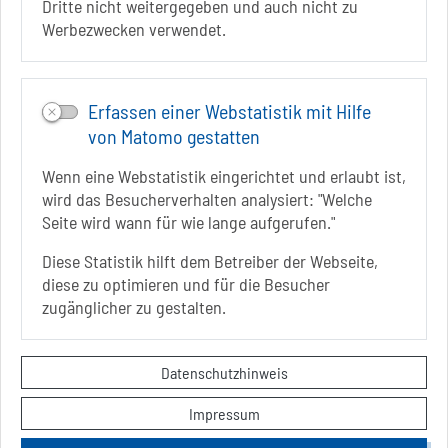
Dritte nicht weitergegeben und auch nicht zu
Infos zur Barrierefreiheit
Werbezwecken verwendet.
Folgt uns auf
FACEBOOK
Erfassen einer Webstatistik mit Hilfe
von Matomo gestatten
INSTAGRAM
Wenn eine Webstatistik eingerichtet und erlaubt ist,
YOUTUBE
wird das Besucherverhalten analysiert: "Welche
Seite wird wann für wie lange aufgerufen."
Diese Statistik hilft dem Betreiber der Webseite,
diese zu optimieren und für die Besucher
zugänglicher zu gestalten.
Sie befinden sich hier
Startseite
Kontakt
Datenschutzhinweis
Datenschutzerklärung
Impressum
Impressum