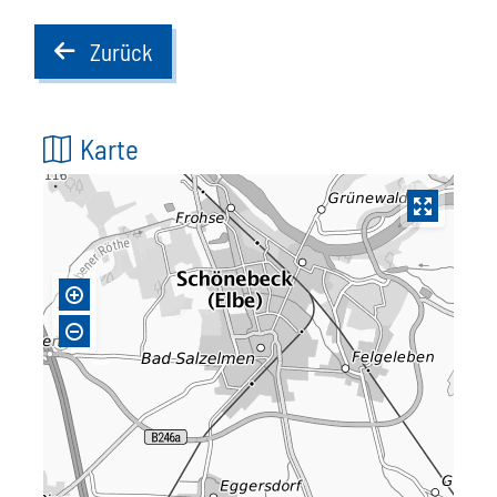
Zurück
back
Karte