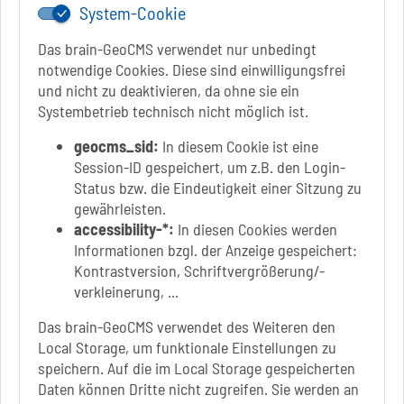
www.schoenebeck.de
System-Cookie
Mo.: 13 Uhr - 15 Uhr
Das brain-GeoCMS verwendet nur unbedingt
Di.: 9 Uhr - 11.30 Uhr
notwendige Cookies. Diese sind einwilligungsfrei
13 Uhr - 18 Uhr
und nicht zu deaktivieren, da ohne sie ein
Do.: 9 Uhr - 11.30 Uhr
Systembetrieb technisch nicht möglich ist.
Fr.: nach Vereinbarung
geocms_sid:
In diesem Cookie ist eine
Session-ID gespeichert, um z.B. den Login-
Status bzw. die Eindeutigkeit einer Sitzung zu
gewährleisten.
Link zur Google-Maps Navigation
SOLEPARK Schönebeck/Bad Salzelmen
accessibility-*:
In diesen Cookies werden
Eigenbetrieb der Stadt Schönebeck (Elbe)
Informationen bzgl. der Anzeige gespeichert:
Badepark 1
Kontrastversion, Schriftvergrößerung/-
39218 Schönebeck (Elbe)
verkleinerung, ...
+49 3928 7055-0
Das brain-GeoCMS verwendet des Weiteren den
+49 3928 7055-42
Local Storage, um funktionale Einstellungen zu
info[at]solepark.de
speichern. Auf die im Local Storage gespeicherten
www.visitschoenebeck.de
Daten können Dritte nicht zugreifen. Sie werden an