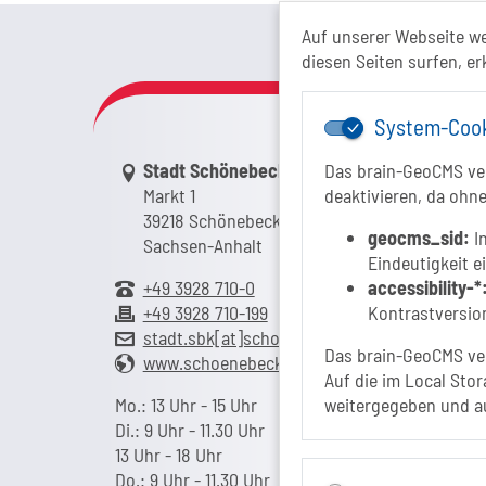
Das Tour
Auf unserer Webseite w
diesen Seiten surfen, er
System-Coo
Link zur Google-Maps Navigation
Stadt Schönebeck (Elbe)
Das brain-GeoCMS ver
Markt 1
deaktivieren, da ohne
39218 Schönebeck (Elbe)
geocms_sid:
In
Sachsen-Anhalt
Eindeutigkeit e
+49 3928 710-0
accessibility-*
+49 3928 710-199
Kontrastversion
stadt.sbk[at]schoenebeck-elbe.de
Das brain-GeoCMS ver
www.schoenebeck.de
Auf die im Local Stor
Mo.: 13 Uhr - 15 Uhr
weitergegeben und a
Di.: 9 Uhr - 11.30 Uhr
13 Uhr - 18 Uhr
Do.: 9 Uhr - 11.30 Uhr