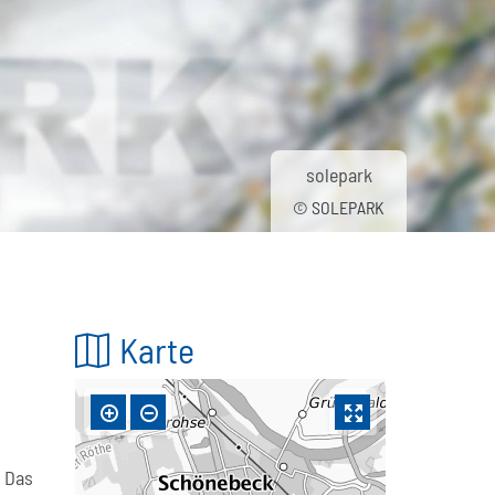
solepark
© SOLEPARK
Karte
: Das