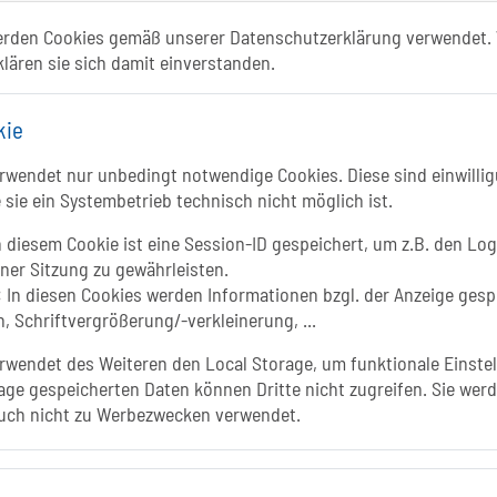
ismusportal ist ein gemeinschaftliches Proje
erden Cookies gemäß unserer Datenschutzerklärung verwendet. 
klären sie sich damit einverstanden.
Folgt uns auf
kie
FACEBOOK
Li
wendet nur unbedingt notwendige Cookies. Diese sind einwillig
 sie ein Systembetrieb technisch nicht möglich ist.
INSTAGRAM
 diesem Cookie ist eine Session-ID gespeichert, um z.B. den Log
iner Sitzung zu gewährleisten.
YOUTUBE
:
In diesen Cookies werden Informationen bzgl. der Anzeige gesp
, Schriftvergrößerung/-verkleinerung, ...
wendet des Weiteren den Local Storage, um funktionale Einstel
age gespeicherten Daten können Dritte nicht zugreifen. Sie werd
In
uch nicht zu Werbezwecken verwendet.