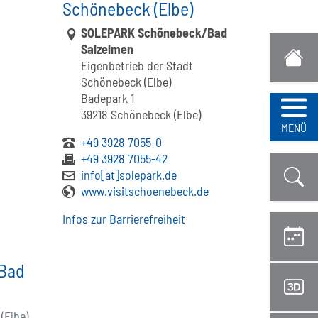
Schönebeck (Elbe)
Link zur Google-Maps Navigation
SOLEPARK Schönebeck/Bad
Salzelmen
Eigenbetrieb der Stadt
Schönebeck (Elbe)
Badepark 1
39218 Schönebeck (Elbe)
Navi
MENÜ
+49 3928 7055-0
+49 3928 7055-42
info[at]solepark.de
www.visitschoenebeck.de
Infos zur Barrierefreiheit
Bad
(Elbe)