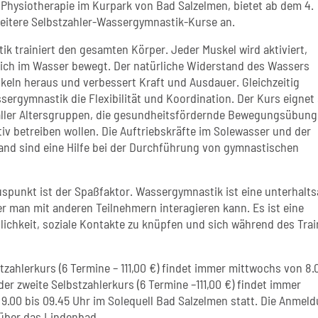
 Physiotherapie im Kurpark von Bad Salzelmen, bietet ab dem 4.
eitere Selbstzahler-Wassergymnastik-Kurse an.
k trainiert den gesamten Körper. Jeder Muskel wird aktiviert,
ch im Wasser bewegt. Der natürliche Widerstand des Wassers
skeln heraus und verbessert Kraft und Ausdauer. Gleichzeitig
sergymnastik die Flexibilität und Koordination. Der Kurs eignet 
aller Altersgruppen, die gesundheitsfördernde Bewegungsübung
iv betreiben wollen. Die Auftriebskräfte im Solewasser und der
nd sind eine Hilfe bei der Durchführung von gymnastischen
luspunkt ist der Spaßfaktor. Wassergymnastik ist eine unterhalt
der man mit anderen Teilnehmern interagieren kann. Es ist eine
lichkeit, soziale Kontakte zu knüpfen und sich während des Tra
tzahlerkurs (6 Termine – 111,00 €) findet immer mittwochs von 8.
er zweite Selbstzahlerkurs (6 Termine –111,00 €) findet immer
9.00 bis 09.45 Uhr im Solequell Bad Salzelmen statt. Die Anmel
 über das Lindenbad.