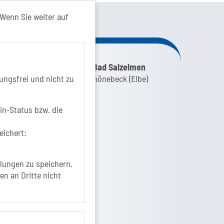
kt von...
Wenn Sie weiter auf
nk zur Google-Maps Navigation
SOLEPARK Schönebeck/Bad Salzelmen
ungsfrei und nicht zu
Eigenbetrieb der Stadt Schönebeck (Elbe)
Badepark 1
39218 Schönebeck (Elbe)
in-Status bzw. die
+49 3928 7055-0
eichert:
+49 3928 7055-42
info[at]solepark.de
www.visitschoenebeck.de
lungen zu speichern.
en an Dritte nicht
fos zur Barrierefreiheit