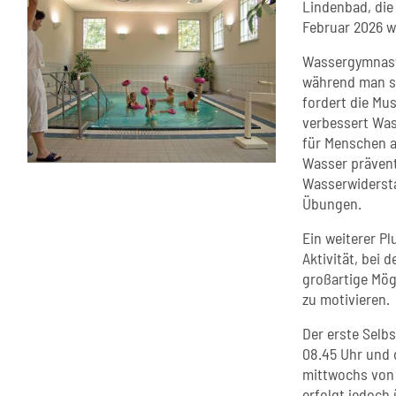
Lindenbad, die
Februar 2026 w
Wassergymnasti
während man si
fordert die Mu
verbessert Was
für Menschen 
Wasser prävent
Wasserwidersta
Übungen.
Ein weiterer P
Aktivität, bei 
großartige Mög
zu motivieren.
Der erste Selbs
08.45 Uhr und d
mittwochs von 
erfolgt jedoch