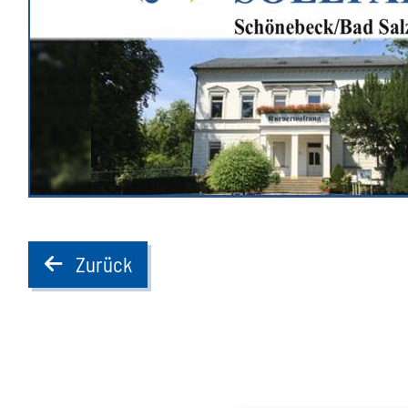
Zurück
back