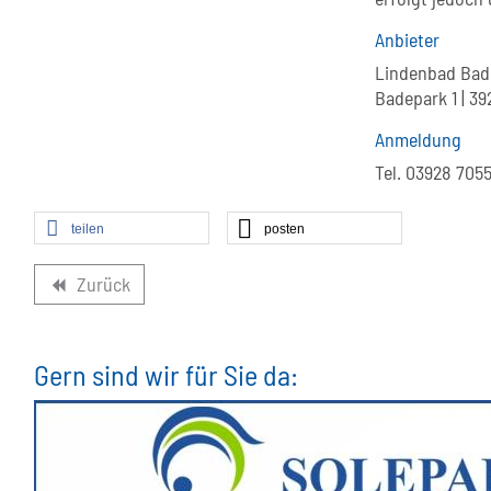
Anbieter
Lindenbad Bad
Badepark 1 | 3
Anmeldung
Tel. 03928 705
teilen
posten
Zurück
backward
Gern sind wir für Sie da: