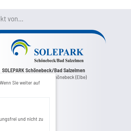
kt von...
nk zur Google-Maps Navigation
SOLEPARK Schönebeck/Bad Salzelmen
Eigenbetrieb der Stadt Schönebeck (Elbe)
Wenn Sie weiter auf
Badepark 1
39218 Schönebeck (Elbe)
+49 3928 7055-0
+49 3928 7055-42
info[at]solepark.de
ungsfrei und nicht zu
www.visitschoenebeck.de