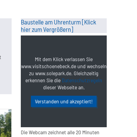
Baustelle am Uhrenturm [Klick
hier zum Vergrößern]
t
Mit dem Klick verlassen Sie
www.visitschoenebeck.de und wechseln
zu www.solepark.de. Gleichzeitig
erkennen Sie die
Datenschutzregeln
dieser Webseite an.
Verstanden und akzeptiert!
Die Webcam zeichnet alle 20 Minuten