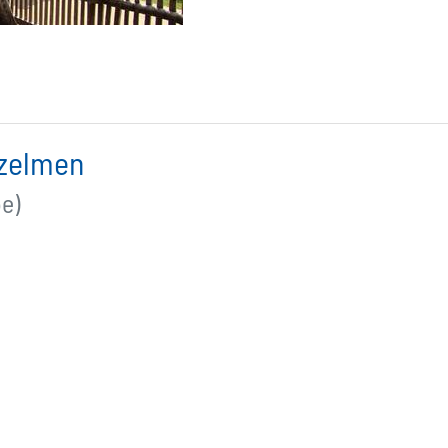
zelmen
e)