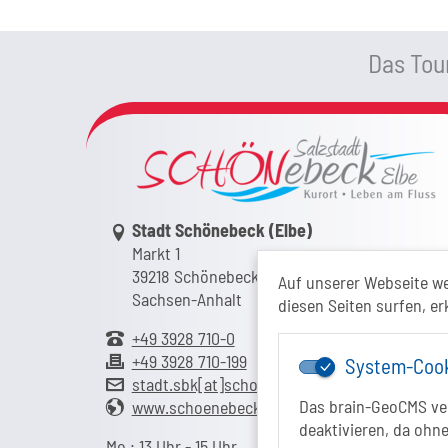
Das Tour
Link zur Google-Maps Navigation
Stadt Schönebeck (Elbe)
Markt 1
39218 Schönebeck (Elbe)
Auf unserer Webseite w
Sachsen-Anhalt
diesen Seiten surfen, er
+49 3928 710-0
+49 3928 710-199
System-Coo
stadt.sbk[at]schoenebeck-elbe.de
Das brain-GeoCMS ver
www.schoenebeck.de
deaktivieren, da ohne
Mo.: 13 Uhr - 15 Uhr