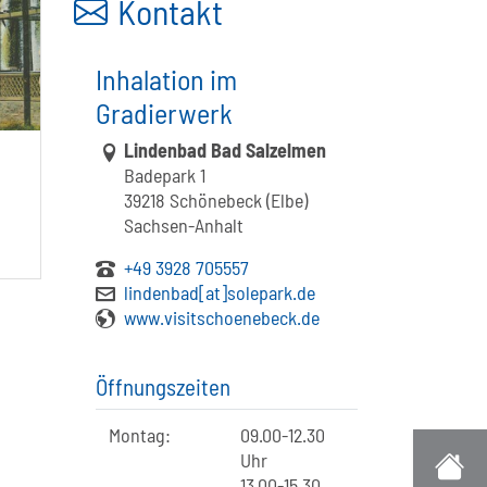
Kontakt
Inhalation im
Gradierwerk
Link zur Google-Maps Navigation
Lindenbad Bad Salzelmen
Badepark 1
39218 Schönebeck (Elbe)
Sachsen-Anhalt
+49 3928 705557
lindenbad[at]solepark.de
www.visitschoenebeck.de
Öffnungszeiten
Montag:
09.00-12.30
Uhr
13.00-15.30