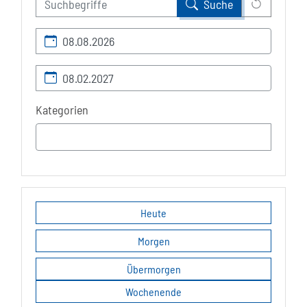
Leert all
Suche
Kalendertag
Kalendertag
Kategorien
Heute
Morgen
Übermorgen
Wochenende