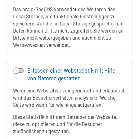
+49 3928 7055-42
Das brain-GeoCMS verwendet des Weiteren den
info[at]solepark.de
Local Storage, um funktionale Einstellungen zu
www.visitschoenebeck.de
speichern. Auf die im Local Storage gespeicherten
Daten können Dritte nicht zugreifen. Sie werden an
Infos zur Barrierefreiheit
Dritte nicht weitergegeben und auch nicht zu
Werbezwecken verwendet.
Folgt uns auf
FACEBOOK
Erfassen einer Webstatistik mit Hilfe
INSTAGRAM
von Matomo gestatten
YOUTUBE
Wenn eine Webstatistik eingerichtet und erlaubt ist,
wird das Besucherverhalten analysiert: "Welche
Seite wird wann für wie lange aufgerufen."
Diese Statistik hilft dem Betreiber der Webseite,
diese zu optimieren und für die Besucher
Sie befinden sich hier
Startseite
informiert
zugänglicher zu gestalten.
Veranstaltungen