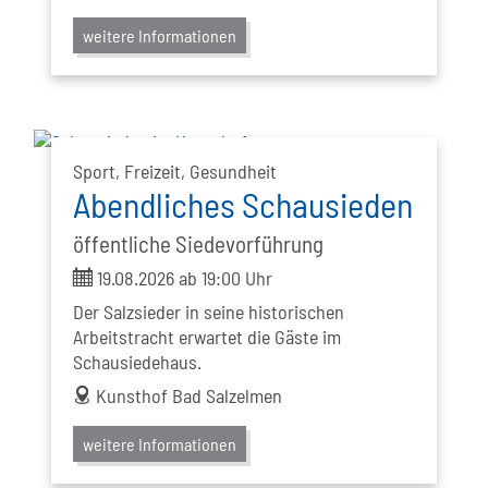
weitere Informationen
Sport, Freizeit, Gesundheit
Abendliches Schausieden
öffentliche Siedevorführung
ticket
19.08.2026 ab 19:00 Uhr
Der Salzsieder in seine historischen
Arbeitstracht erwartet die Gäste im
Schausiedehaus.
address
Kunsthof Bad Salzelmen
weitere Informationen