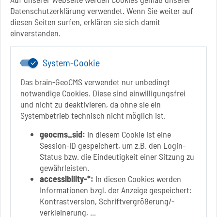
Datenschutzerklärung verwendet. Wenn Sie weiter auf
+49 3928 710-0
diesen Seiten surfen, erklären sie sich damit
+49 3928 710-199
einverstanden.
stadt.sbk[at]schoenebeck-elbe.de
www.schoenebeck.de
System-Cookie
Mo.: 13 Uhr - 15 Uhr
Di.: 9 Uhr - 11.30 Uhr
Das brain-GeoCMS verwendet nur unbedingt
13 Uhr - 18 Uhr
notwendige Cookies. Diese sind einwilligungsfrei
Do.: 9 Uhr - 11.30 Uhr
und nicht zu deaktivieren, da ohne sie ein
Fr.: nach Vereinbarung
Systembetrieb technisch nicht möglich ist.
geocms_sid:
In diesem Cookie ist eine
Session-ID gespeichert, um z.B. den Login-
Status bzw. die Eindeutigkeit einer Sitzung zu
Link zur Google-Maps Navigation
SOLEPARK Schönebeck/Bad Salzelmen
gewährleisten.
Eigenbetrieb der Stadt Schönebeck (Elbe)
accessibility-*:
In diesen Cookies werden
Badepark 1
Informationen bzgl. der Anzeige gespeichert:
39218 Schönebeck (Elbe)
Kontrastversion, Schriftvergrößerung/-
verkleinerung, ...
+49 3928 7055-0