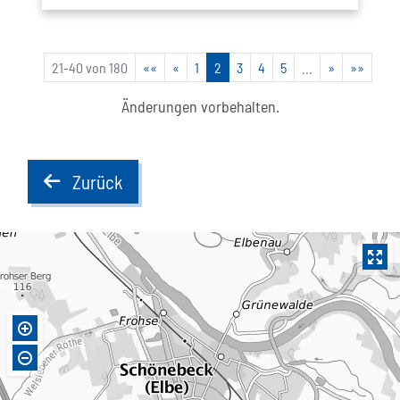
21-40 von 180
««
«
1
2
3
4
5
...
»
»»
Änderungen vorbehalten.
Zurück
back