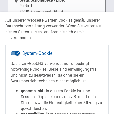
Markt 1
39218 Schönebeck (Elbe)
Sachsen-Anhalt
Auf unserer Webseite werden Cookies gemäß unserer
Datenschutzerklärung verwendet. Wenn Sie weiter auf
+49 3928 710-0
diesen Seiten surfen, erklären sie sich damit
+49 3928 710-199
einverstanden.
stadt.sbk[at]schoenebeck-elbe.de
www.schoenebeck.de
System-Cookie
Mo.: 13 Uhr - 15 Uhr
Di.: 9 Uhr - 11.30 Uhr
Das brain-GeoCMS verwendet nur unbedingt
13 Uhr - 18 Uhr
notwendige Cookies. Diese sind einwilligungsfrei
Do.: 9 Uhr - 11.30 Uhr
und nicht zu deaktivieren, da ohne sie ein
Fr.: nach Vereinbarung
Systembetrieb technisch nicht möglich ist.
geocms_sid:
In diesem Cookie ist eine
Session-ID gespeichert, um z.B. den Login-
Status bzw. die Eindeutigkeit einer Sitzung zu
Link zur Google-Maps Navigation
SOLEPARK Schönebeck/Bad Salzelmen
gewährleisten.
Eigenbetrieb der Stadt Schönebeck (Elbe)