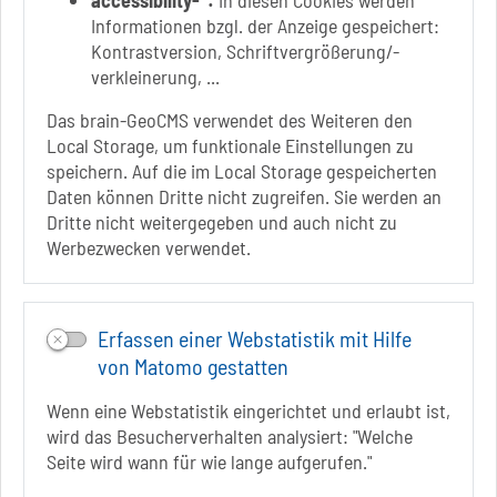
accessibility-*:
In diesen Cookies werden
Badepark 1
Informationen bzgl. der Anzeige gespeichert:
39218 Schönebeck (Elbe)
Kontrastversion, Schriftvergrößerung/-
verkleinerung, ...
+49 3928 7055-0
+49 3928 7055-42
Das brain-GeoCMS verwendet des Weiteren den
info[at]solepark.de
Local Storage, um funktionale Einstellungen zu
www.visitschoenebeck.de
speichern. Auf die im Local Storage gespeicherten
Daten können Dritte nicht zugreifen. Sie werden an
Infos zur Barrierefreiheit
Dritte nicht weitergegeben und auch nicht zu
Werbezwecken verwendet.
Folgt uns auf
FACEBOOK
Erfassen einer Webstatistik mit Hilfe
INSTAGRAM
von Matomo gestatten
YOUTUBE
Wenn eine Webstatistik eingerichtet und erlaubt ist,
wird das Besucherverhalten analysiert: "Welche
Seite wird wann für wie lange aufgerufen."