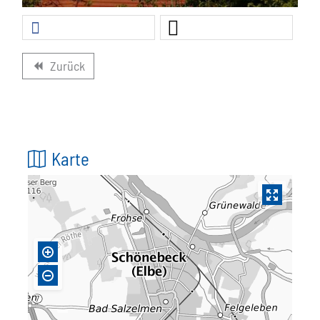
Zurück
backward
Karte