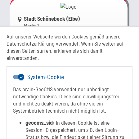
Link zur Google-Maps Navigation
Stadt Schönebeck (Elbe)
Markt 1
39218 Schönebeck (Elbe)
Auf unserer Webseite werden Cookies gemäß unserer
Sachsen-Anhalt
Datenschutzerklärung verwendet. Wenn Sie weiter auf
diesen Seiten surfen, erklären sie sich damit
+49 3928 710-0
einverstanden.
+49 3928 710-199
stadt.sbk[at]schoenebeck-elbe.de
www.schoenebeck.de
System-Cookie
Mo.: 13 Uhr - 15 Uhr
Das brain-GeoCMS verwendet nur unbedingt
Di.: 9 Uhr - 11.30 Uhr
notwendige Cookies. Diese sind einwilligungsfrei
13 Uhr - 18 Uhr
und nicht zu deaktivieren, da ohne sie ein
Do.: 9 Uhr - 11.30 Uhr
Systembetrieb technisch nicht möglich ist.
Fr.: nach Vereinbarung
geocms_sid:
In diesem Cookie ist eine
Session-ID gespeichert, um z.B. den Login-
Status bzw. die Eindeutigkeit einer Sitzung zu