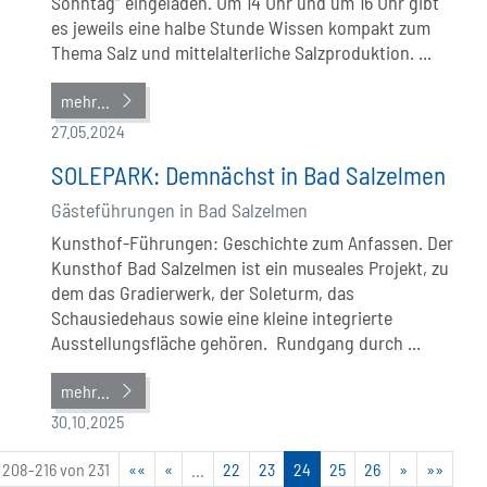
Sonntag“ eingeladen. Um 14 Uhr und um 16 Uhr gibt
es jeweils eine halbe Stunde Wissen kompakt zum
Thema Salz und mittelalterliche Salzproduktion. ...
mehr...
27.05.2024
SOLEPARK: Demnächst in Bad Salzelmen
Gästeführungen in Bad Salzelmen
Kunsthof-Führungen: Geschichte zum Anfassen. Der
Kunsthof Bad Salzelmen ist ein museales Projekt, zu
dem das Gradierwerk, der Soleturm, das
Schausiedehaus sowie eine kleine integrierte
Ausstellungsfläche gehören. Rundgang durch ...
mehr...
30.10.2025
208-216 von 231
««
«
...
22
23
24
25
26
»
»»