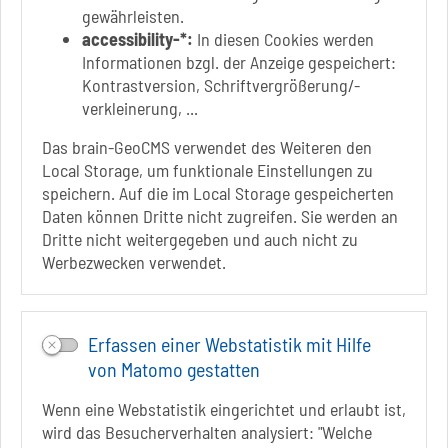
gewährleisten.
Link zur Google-Maps Navigation
SOLEPARK Schönebeck/Bad Salzelmen
accessibility-*:
In diesen Cookies werden
Eigenbetrieb der Stadt Schönebeck (Elbe)
Informationen bzgl. der Anzeige gespeichert:
Badepark 1
Kontrastversion, Schriftvergrößerung/-
39218 Schönebeck (Elbe)
verkleinerung, ...
+49 3928 7055-0
Das brain-GeoCMS verwendet des Weiteren den
+49 3928 7055-42
Local Storage, um funktionale Einstellungen zu
info[at]solepark.de
speichern. Auf die im Local Storage gespeicherten
www.visitschoenebeck.de
Daten können Dritte nicht zugreifen. Sie werden an
Dritte nicht weitergegeben und auch nicht zu
Infos zur Barrierefreiheit
Werbezwecken verwendet.
Folgt uns auf
FACEBOOK
Erfassen einer Webstatistik mit Hilfe
von Matomo gestatten
INSTAGRAM
Wenn eine Webstatistik eingerichtet und erlaubt ist,
YOUTUBE
wird das Besucherverhalten analysiert: "Welche