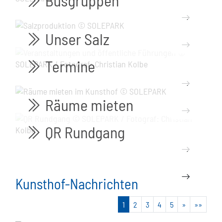
Busgruppen
bi bi-chevron-double-right
mehr...
Unser Salz
bi bi-chevron-double-right
mehr...
Termine
bi bi-chevron-double-right
mehr...
Räume mieten
bi bi-chevron-double-right
mehr...
QR Rundgang
bi bi-chevron-double-right
mehr...
mehr...
Kunsthof-Nachrichten
1
2
3
4
5
»
»»