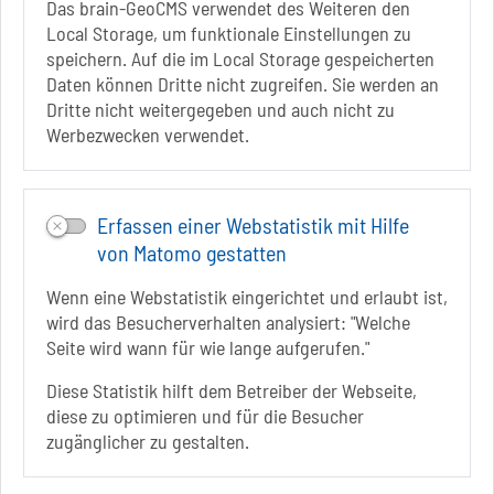
Das brain-GeoCMS verwendet des Weiteren den
info[at]solepark.de
Local Storage, um funktionale Einstellungen zu
www.visitschoenebeck.de
speichern. Auf die im Local Storage gespeicherten
Daten können Dritte nicht zugreifen. Sie werden an
Infos zur Barrierefreiheit
Dritte nicht weitergegeben und auch nicht zu
Werbezwecken verwendet.
Folgt uns auf
FACEBOOK
Erfassen einer Webstatistik mit Hilfe
INSTAGRAM
von Matomo gestatten
YOUTUBE
Wenn eine Webstatistik eingerichtet und erlaubt ist,
wird das Besucherverhalten analysiert: "Welche
Seite wird wann für wie lange aufgerufen."
Diese Statistik hilft dem Betreiber der Webseite,
diese zu optimieren und für die Besucher
Sie befinden sich hier
Startseite
erkunden
zugänglicher zu gestalten.
Kunsthof Bad Salzelmen