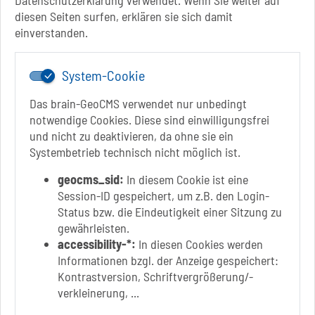
Datenschutzerklärung verwendet. Wenn Sie weiter auf
+49 3928 710-0
diesen Seiten surfen, erklären sie sich damit
+49 3928 710-199
einverstanden.
stadt.sbk[at]schoenebeck-elbe.de
www.schoenebeck.de
System-Cookie
Mo.: 13 Uhr - 15 Uhr
Di.: 9 Uhr - 11.30 Uhr
Das brain-GeoCMS verwendet nur unbedingt
13 Uhr - 18 Uhr
notwendige Cookies. Diese sind einwilligungsfrei
Do.: 9 Uhr - 11.30 Uhr
und nicht zu deaktivieren, da ohne sie ein
Fr.: nach Vereinbarung
Systembetrieb technisch nicht möglich ist.
geocms_sid:
In diesem Cookie ist eine
Session-ID gespeichert, um z.B. den Login-
Status bzw. die Eindeutigkeit einer Sitzung zu
Link zur Google-Maps Navigation
SOLEPARK Schönebeck/Bad Salzelmen
gewährleisten.
Eigenbetrieb der Stadt Schönebeck (Elbe)
accessibility-*:
In diesen Cookies werden
Badepark 1
Informationen bzgl. der Anzeige gespeichert:
39218 Schönebeck (Elbe)
Kontrastversion, Schriftvergrößerung/-
verkleinerung, ...
+49 3928 7055-0
+49 3928 7055-42