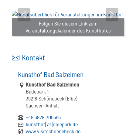
Vorheriges Bild
Nächstes B
Folgen Sie
diesem Link
zum
Veranstaltungskalender des Kunsthofes
Kontakt
Kunsthof Bad Salzelmen
Link zur Google-Maps Navigation
Kunsthof Bad Salzelmen
Badepark 1
39218 Schönebeck (Elbe)
Sachsen-Anhalt
+49 3928 705555
kunsthof[at]solepark.de
www.visitschoenebeck.de