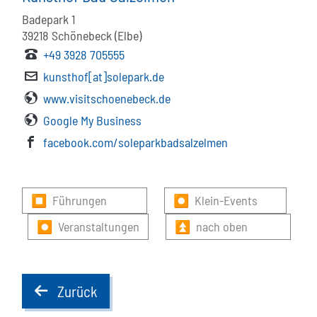
Badepark 1
39218
Schönebeck (Elbe)
+49 3928 705555
kunsthof[at]solepark.de
www.visitschoenebeck.de
Google My Business
facebook.com/soleparkbadsalzelmen
⏹ Führungen
⏺ Klein-Events
⏺ Veranstaltungen
⏫ nach oben
Zurück
back