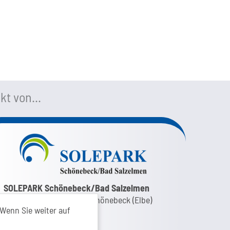
kt von...
nk zur Google-Maps Navigation
SOLEPARK Schönebeck/Bad Salzelmen
Eigenbetrieb der Stadt Schönebeck (Elbe)
Wenn Sie weiter auf
Badepark 1
39218 Schönebeck (Elbe)