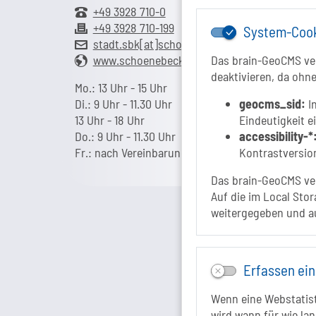
+49 3928 710-0
+49 3928 710-199
System-Coo
stadt.sbk[at]schoenebeck-elbe.de
www.schoenebeck.de
Das brain-GeoCMS ver
deaktivieren, da ohne
Mo.: 13 Uhr - 15 Uhr
Di.: 9 Uhr - 11.30 Uhr
geocms_sid:
In
13 Uhr - 18 Uhr
Eindeutigkeit e
Do.: 9 Uhr - 11.30 Uhr
accessibility-*
Fr.: nach Vereinbarung
Kontrastversion
Das brain-GeoCMS ver
Auf die im Local Stor
weitergegeben und a
Erfassen ein
Wenn eine Webstatisti
wird wann für wie lan