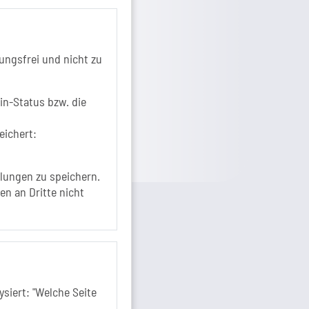
+49 3928 7055-0
+49 3928 7055-42
info[at]solepark.de
ungsfrei und nicht zu
www.visitschoenebeck.de
fos zur Barrierefreiheit
in-Status bzw. die
eichert:
lungen zu speichern.
en an Dritte nicht
siert: "Welche Seite