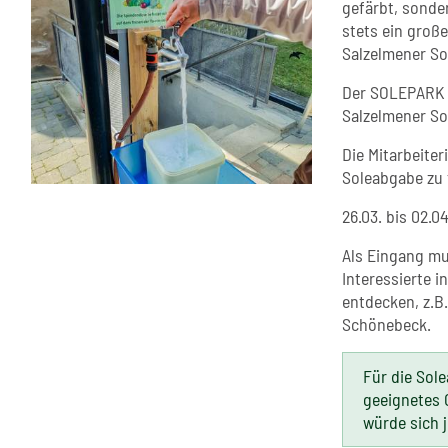
gefärbt, sonder
stets ein groß
Salzelmener So
Der SOLEPARK b
Salzelmener So
Die Mitarbeite
Soleabgabe zu 
26.03. bis 02.0
Als Eingang mu
Interessierte 
entdecken, z.B
Schönebeck.
Für die Sole
geeignetes 
würde sich 