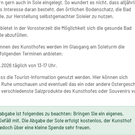
n gern auch in Sole eingelegt. So wundert es nicht, dass alljährl
es Interesse daran besteht, den örtlichen Bodenschatz, die Bad
le, zur Herstellung selbstgemachter Soleier zu nutzen.
ietet in der Vorosterzeit die Möglichkeit sich die gesunde Bad
le abzufüllen.
rinnen des Kunsthofes werden im Glasgang am Soleturm die
folgenden Terminen anbieten:
4.2026 täglich von 13-17 Uhr.
ss die Tourist-Information genutzt werden. Hier können sich
in Ruhe umschauen und eventuell das ein oder andere Ostergesc
. verschiedenste Salzprodukte des Kunsthofes oder Souvenirs v
abgabe ist folgendes zu beachten: Bringen Sie ein eigenes,
Gefäß mit. Die Abgabe der Sole erfolgt kostenlos, der Kunsthof
jedoch über eine kleine Spende sehr freuen.