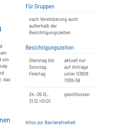
Für Gruppen
nach Vereinbarung auch
außerhalb der
g
Besichtigungszeiten
rd
Besichtigungszeiten
 am
d um
Dienstag bis
aktuell nur
unde
Sonntag,
auf Anfrage
nd
Feiertag
unter 03928
z, das
7055-58
24.-26.12.,
geschlossen
31.12.+01.01.
enen
Infos zur Barrierefreiheit