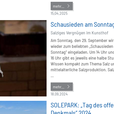
mehr...
15.04.2025
Schausieden am Sonnta
Salziges Vergnügen im Kunsthof
Am Sonntag, den 29. September wi
wieder zum beliebten „Schausieden
Sonntag“ eingeladen. Um 14 Uhr un
16 Uhr gibt es jeweils eine halbe St
Wissen kompakt zum Thema Salz u
mittelalterliche Salzproduktion. Sal
...
mehr...
18.09.2024
SOLEPARK: „Tag des off
Denkmals“ 2024