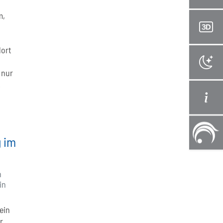
m,
dort
 nur
.
 im
n
in
ein
r