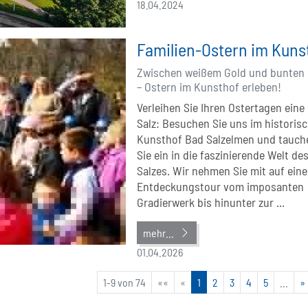
18.04.2024
Familien-Ostern im Kuns
Zwischen weißem Gold und bunten 
– Ostern im Kunsthof erleben!
Verleihen Sie Ihren Ostertagen eine 
Salz: Besuchen Sie uns im historis
Kunsthof Bad Salzelmen und tauch
Sie ein in die faszinierende Welt de
Salzes. Wir nehmen Sie mit auf eine
Entdeckungstour vom imposanten
Gradierwerk bis hinunter zur ...
mehr...
01.04.2026
1-9 von 74
««
«
1
2
3
4
5
...
»