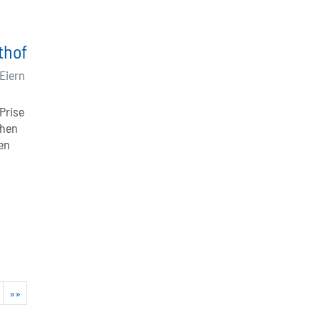
thof
Eiern
Prise
chen
en
s
»»