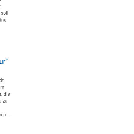
r
 soll
ine
ur“
dt
um
n, die
u zu
en ...