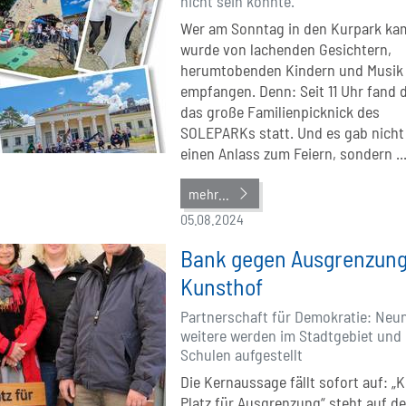
nicht sein konnte.
Wer am Sonntag in den Kurpark ka
wurde von lachenden Gesichtern,
herumtobenden Kindern und Musik
empfangen. Denn: Seit 11 Uhr fand 
das große Familienpicknick des
SOLEPARKs statt. Und es gab nicht
einen Anlass zum Feiern, sondern ..
mehr...
05.08.2024
Bank gegen Ausgrenzung
Kunsthof
Partnerschaft für Demokratie: Neu
weitere werden im Stadtgebiet und 
Schulen aufgestellt
Die Kernaussage fällt sofort auf: „K
Platz für Ausgrenzung“ steht auf de