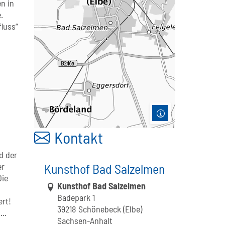
n in
.
luss“
Kontakt
d der
er
Kunsthof Bad Salzelmen
Die
Link zur Google-Maps Navigation
Kunsthof Bad Salzelmen
Badepark 1
ert!
39218 Schönebeck (Elbe)
..
Sachsen-Anhalt