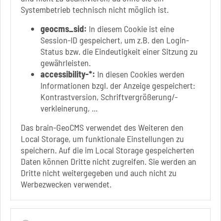
Do.: 9 Uhr - 11.30 Uhr
Systembetrieb technisch nicht möglich ist.
Fr.: nach Vereinbarung
geocms_sid:
In diesem Cookie ist eine
Session-ID gespeichert, um z.B. den Login-
Status bzw. die Eindeutigkeit einer Sitzung zu
gewährleisten.
Link zur Google-Maps Navigation
SOLEPARK Schönebeck/Bad Salzelmen
accessibility-*:
In diesen Cookies werden
Eigenbetrieb der Stadt Schönebeck (Elbe)
Informationen bzgl. der Anzeige gespeichert:
Badepark 1
Kontrastversion, Schriftvergrößerung/-
39218 Schönebeck (Elbe)
verkleinerung, ...
+49 3928 7055-0
Das brain-GeoCMS verwendet des Weiteren den
+49 3928 7055-42
Local Storage, um funktionale Einstellungen zu
info[at]solepark.de
speichern. Auf die im Local Storage gespeicherten
www.visitschoenebeck.de
Daten können Dritte nicht zugreifen. Sie werden an
Dritte nicht weitergegeben und auch nicht zu
Infos zur Barrierefreiheit
Werbezwecken verwendet.
Folgt uns auf