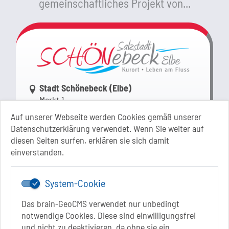
gemeinschaftliches Projekt von...
Link zur Google-Maps Navigation
Stadt Schönebeck (Elbe)
Markt 1
39218 Schönebeck (Elbe)
Auf unserer Webseite werden Cookies gemäß unserer
Sachsen-Anhalt
Datenschutzerklärung verwendet. Wenn Sie weiter auf
diesen Seiten surfen, erklären sie sich damit
+49 3928 710-0
einverstanden.
+49 3928 710-199
stadt.sbk[at]schoenebeck-elbe.de
www.schoenebeck.de
System-Cookie
Mo.: 13 Uhr - 15 Uhr
Das brain-GeoCMS verwendet nur unbedingt
Di.: 9 Uhr - 11.30 Uhr
notwendige Cookies. Diese sind einwilligungsfrei
13 Uhr - 18 Uhr
und nicht zu deaktivieren, da ohne sie ein