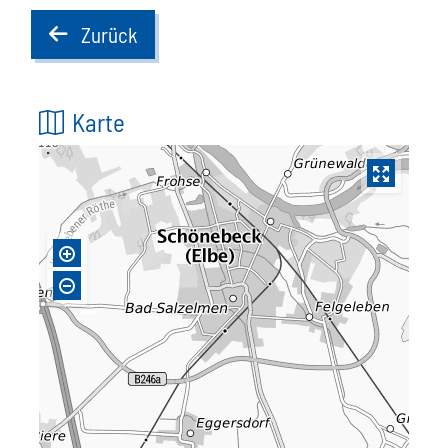
Zurück
back
Karte