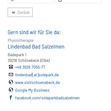
Zurück
backward
Gern sind wir für Sie da:
Physiotherapie
Lindenbad Bad Salzelmen
Badepark 1
39218
Schönebeck (Elbe)
+49 3928 7055-77
lindenbad[at]solepark.de
www.visitschoenebeck.de
Google My Business
facebook.com/soleparkbadsalzelmen