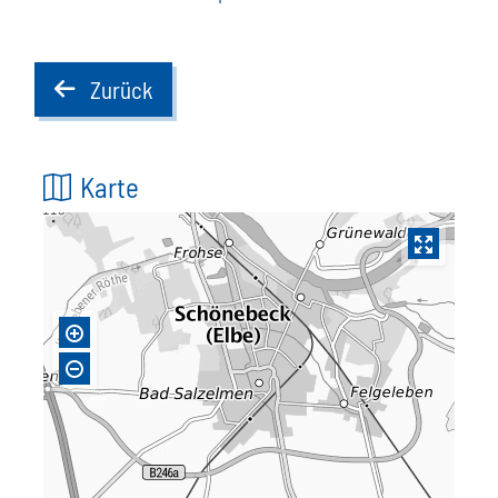
Zurück
back
Karte