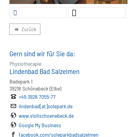
Zurück
backward
Gern sind wir für Sie da:
Physiotherapie
Lindenbad Bad Salzelmen
Badepark 1
39218
Schönebeck (Elbe)
+49 3928 7055-77
lindenbad[at]solepark.de
www.visitschoenebeck.de
Google My Business
facebook.com/soleparkbadsalzelmen