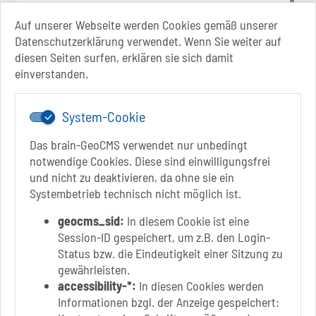
Di.: 9 Uhr - 11.30 Uhr
13 Uhr - 18 Uhr
Auf unserer Webseite werden Cookies gemäß unserer
Do.: 9 Uhr - 11.30 Uhr
Datenschutzerklärung verwendet. Wenn Sie weiter auf
Fr.: nach Vereinbarung
diesen Seiten surfen, erklären sie sich damit
einverstanden.
System-Cookie
Das brain-GeoCMS verwendet nur unbedingt
notwendige Cookies. Diese sind einwilligungsfrei
und nicht zu deaktivieren, da ohne sie ein
Link zur Google-Maps Navigation
SOLEPARK Schönebeck/Bad Salzelmen
Systembetrieb technisch nicht möglich ist.
Eigenbetrieb der Stadt Schönebeck (Elbe)
Badepark 1
geocms_sid:
In diesem Cookie ist eine
39218 Schönebeck (Elbe)
Session-ID gespeichert, um z.B. den Login-
Status bzw. die Eindeutigkeit einer Sitzung zu
+49 3928 7055-0
gewährleisten.
+49 3928 7055-42
accessibility-*:
In diesen Cookies werden
info[at]solepark.de
Informationen bzgl. der Anzeige gespeichert:
www.visitschoenebeck.de