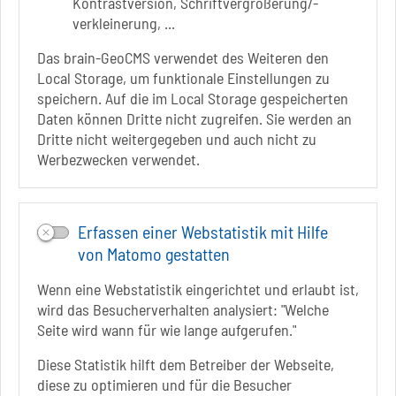
Kontrastversion, Schriftvergrößerung/-
verkleinerung, ...
Infos zur Barrierefreiheit
Das brain-GeoCMS verwendet des Weiteren den
Local Storage, um funktionale Einstellungen zu
Folgt uns auf
speichern. Auf die im Local Storage gespeicherten
FACEBOOK
Daten können Dritte nicht zugreifen. Sie werden an
Dritte nicht weitergegeben und auch nicht zu
INSTAGRAM
Werbezwecken verwendet.
YOUTUBE
Erfassen einer Webstatistik mit Hilfe
von Matomo gestatten
Wenn eine Webstatistik eingerichtet und erlaubt ist,
wird das Besucherverhalten analysiert: "Welche
Seite wird wann für wie lange aufgerufen."
Diese Statistik hilft dem Betreiber der Webseite,
diese zu optimieren und für die Besucher
Sie befinden sich hier
Startseite
gesund