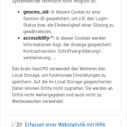
Systembetrieb technisch nicht möglich ist.
geocms_sid:
In diesem Cookie ist eine
Session-ID gespeichert, um z.B. den Login-
Status bzw. die Eindeutigkeit einer Sitzung zu
Link zur Google-Maps Navigation
SOLEPARK Schönebeck/Bad Salzelmen
gewährleisten.
Eigenbetrieb der Stadt Schönebeck (Elbe)
accessibility-*:
In diesen Cookies werden
Badepark 1
Informationen bzgl. der Anzeige gespeichert:
39218 Schönebeck (Elbe)
Kontrastversion, Schriftvergrößerung/-
verkleinerung, ...
+49 3928 7055-0
+49 3928 7055-42
Das brain-GeoCMS verwendet des Weiteren den
info[at]solepark.de
Local Storage, um funktionale Einstellungen zu
www.visitschoenebeck.de
speichern. Auf die im Local Storage gespeicherten
Daten können Dritte nicht zugreifen. Sie werden an
Infos zur Barrierefreiheit
Dritte nicht weitergegeben und auch nicht zu
Werbezwecken verwendet.
Folgt uns auf
FACEBOOK
Erfassen einer Webstatistik mit Hilfe