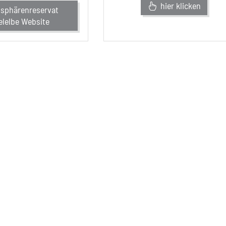
hier klicken
sphärenreservat
elelbe Website