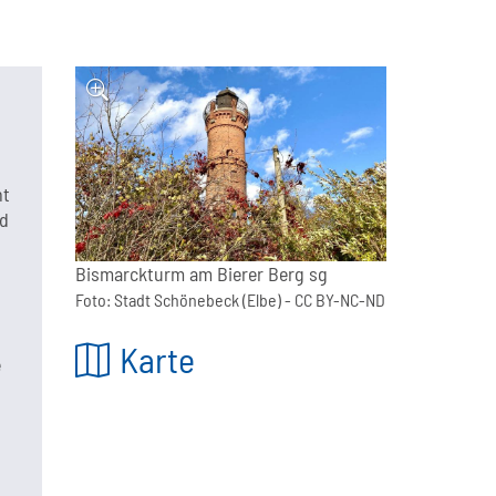
ht
nd
Bismarckturm am Bierer Berg sg
Foto:
Stadt Schönebeck (Elbe)
- CC BY-NC-ND
Karte
e