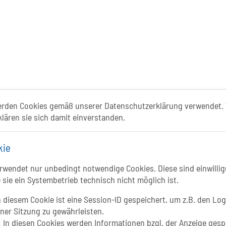
erden Cookies gemäß unserer Datenschutzerklärung verwendet. 
klären sie sich damit einverstanden.
ismusportal ist ein gemeinschaftliches Proje
kie
Folgt uns auf
wendet nur unbedingt notwendige Cookies. Diese sind einwillig
FACEBOOK
Li
 sie ein Systembetrieb technisch nicht möglich ist.
 diesem Cookie ist eine Session-ID gespeichert, um z.B. den Log
INSTAGRAM
iner Sitzung zu gewährleisten.
:
In diesen Cookies werden Informationen bzgl. der Anzeige gesp