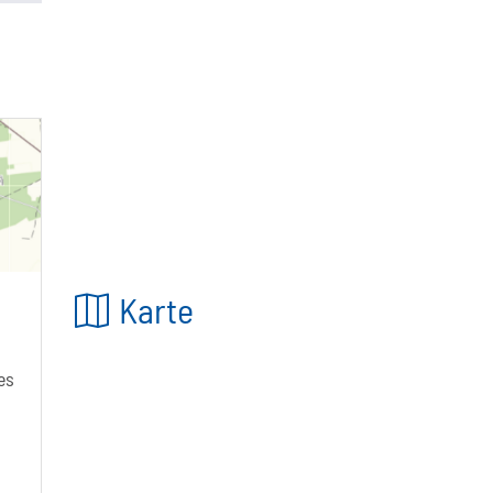
Karte
es