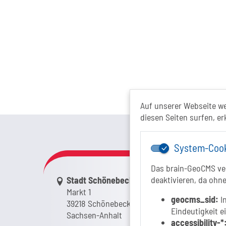
Auf unserer Webseite w
diesen Seiten surfen, er
Das Tour
System-Coo
Das brain-GeoCMS ver
Link zur Google-Maps Navigation
deaktivieren, da ohne
Stadt Schönebeck (Elbe)
Markt 1
geocms_sid:
In
39218 Schönebeck (Elbe)
Eindeutigkeit e
Sachsen-Anhalt
accessibility-*