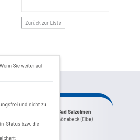
Zurück zur Liste
Wenn Sie weiter auf
kt von...
ungsfrei und nicht zu
nk zur Google-Maps Navigation
SOLEPARK Schönebeck/Bad Salzelmen
Eigenbetrieb der Stadt Schönebeck (Elbe)
in-Status bzw. die
Badepark 1
39218 Schönebeck (Elbe)
eichert: