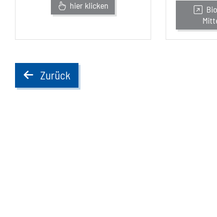
hier klicken
Bio
Mitt
Zurück
back