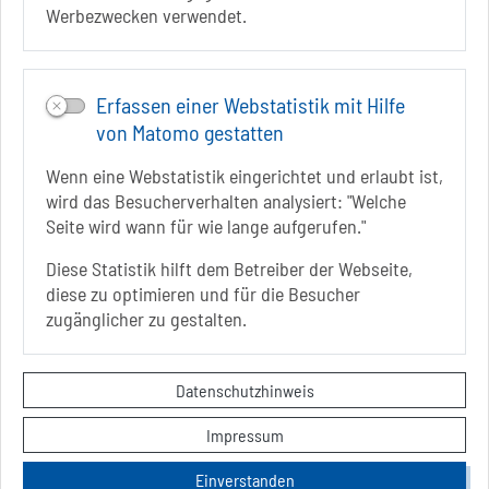
INSTAGRAM
Werbezwecken verwendet.
YOUTUBE
Erfassen einer Webstatistik mit Hilfe
von Matomo gestatten
Wenn eine Webstatistik eingerichtet und erlaubt ist,
wird das Besucherverhalten analysiert: "Welche
Seite wird wann für wie lange aufgerufen."
Diese Statistik hilft dem Betreiber der Webseite,
diese zu optimieren und für die Besucher
Sie befinden sich hier
Startseite
informiert
zugänglicher zu gestalten.
Videos & Informationsmaterial
Video Kunsthof
Kontakt
Datenschutzhinweis
Datenschutzerklärung
Impressum
Impressum
Hinweise zur Barrierefreiheit
Einverstanden