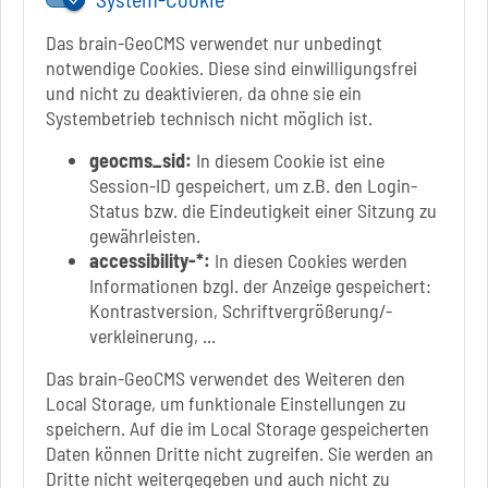
Das brain-GeoCMS verwendet nur unbedingt
notwendige Cookies. Diese sind einwilligungsfrei
und nicht zu deaktivieren, da ohne sie ein
Link zur Google-Maps Navigation
SOLEPARK Schönebeck/Bad Salzelmen
Systembetrieb technisch nicht möglich ist.
Eigenbetrieb der Stadt Schönebeck (Elbe)
Badepark 1
geocms_sid:
In diesem Cookie ist eine
39218 Schönebeck (Elbe)
Session-ID gespeichert, um z.B. den Login-
Status bzw. die Eindeutigkeit einer Sitzung zu
+49 3928 7055-0
gewährleisten.
+49 3928 7055-42
accessibility-*:
In diesen Cookies werden
info[at]solepark.de
Informationen bzgl. der Anzeige gespeichert:
www.visitschoenebeck.de
Kontrastversion, Schriftvergrößerung/-
verkleinerung, ...
Infos zur Barrierefreiheit
Das brain-GeoCMS verwendet des Weiteren den
Local Storage, um funktionale Einstellungen zu
Folgt uns auf
speichern. Auf die im Local Storage gespeicherten
FACEBOOK
Daten können Dritte nicht zugreifen. Sie werden an
Dritte nicht weitergegeben und auch nicht zu