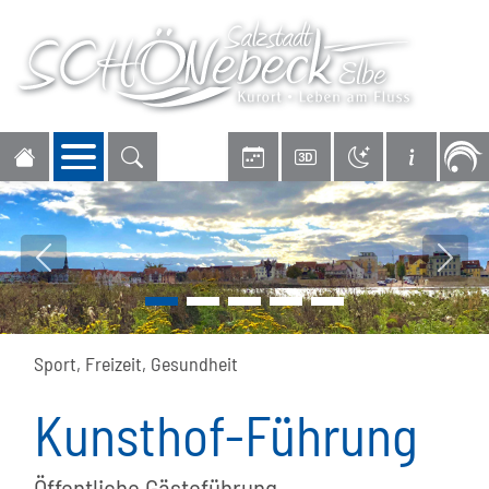
Navigation öffnen
Vorheriges Bild
Nächs
Sport, Freizeit, Gesundheit
Kunsthof-Führung
Öffentliche Gästeführung