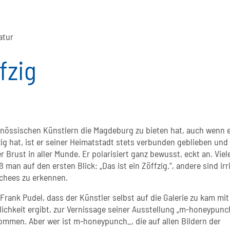
atur
fzig
genössischen Künstlern die Magdeburg zu bieten hat, auch wenn 
pzig hat, ist er seiner Heimatstadt stets verbunden geblieben und
Brust in aller Munde. Er polarisiert ganz bewusst, eckt an. Viel
 man auf den ersten Blick: „Das ist ein Zöffzig.“, andere sind irri
schees zu erkennen.
rank Pudel, dass der Künstler selbst auf die Galerie zu kam mit
glichkeit ergibt, zur Vernissage seiner Ausstellung „m-honeypunc
ommen. Aber wer ist m-honeypunch_, die auf allen Bildern der