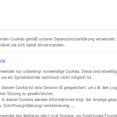
ismusportal ist ein gemeinschaftliches Proje
erden Cookies gemäß unserer Datenschutzerklärung verwendet. 
klären sie sich damit einverstanden.
Folgt uns auf
kie
FACEBOOK
Li
wendet nur unbedingt notwendige Cookies. Diese sind einwillig
 sie ein Systembetrieb technisch nicht möglich ist.
INSTAGRAM
 diesem Cookie ist eine Session-ID gespeichert, um z.B. den Log
iner Sitzung zu gewährleisten.
YOUTUBE
:
In diesen Cookies werden Informationen bzgl. der Anzeige gesp
, Schriftvergrößerung/-verkleinerung, ...
wendet des Weiteren den Local Storage, um funktionale Einstel