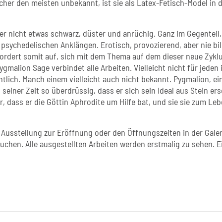
icher den meisten unbekannt, ist sie als Latex-Fetisch-Model in 
der nicht etwas schwarz, düster und anrüchig. Ganz im Gegenteil,
psychedelischen Anklängen. Erotisch, provozierend, aber nie bill
ordert somit auf, sich mit dem Thema auf dem dieser neue Zykl
malion Sage verbindet alle Arbeiten. Vielleicht nicht für jeden 
htlich. Manch einem vielleicht auch nicht bekannt. Pygmalion, ei
seiner Zeit so überdrüssig, dass er sich sein Ideal aus Stein ers
hr, dass er die Göttin Aphrodite um Hilfe bat, und sie sie zum Le
e Ausstellung zur Eröffnung oder den Öffnungszeiten in der Galer
hen. Alle ausgestellten Arbeiten werden erstmalig zu sehen. E