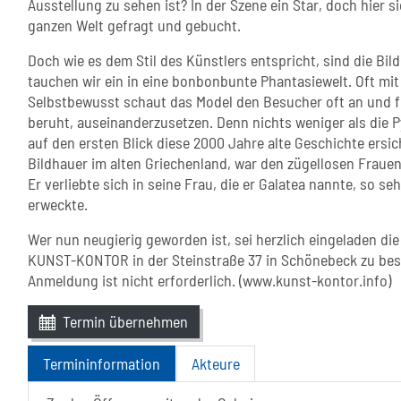
Ausstellung zu sehen ist? In der Szene ein Star, doch hier s
ganzen Welt gefragt und gebucht.
Doch wie es dem Stil des Künstlers entspricht, sind die Bil
tauchen wir ein in eine bonbonbunte Phantasiewelt. Oft mit 
Selbstbewusst schaut das Model den Besucher oft an und f
beruht, auseinanderzusetzen. Denn nichts weniger als die Pyg
auf den ersten Blick diese 2000 Jahre alte Geschichte ersic
Bildhauer im alten Griechenland, war den zügellosen Frauen 
Er verliebte sich in seine Frau, die er Galatea nannte, so se
erweckte.
Wer nun neugierig geworden ist, sei herzlich eingeladen di
KUNST-KONTOR in der Steinstraße 37 in Schönebeck zu besuc
Anmeldung ist nicht erforderlich. (www.kunst-kontor.info)
Termin übernehmen
Termininformation
Akteure