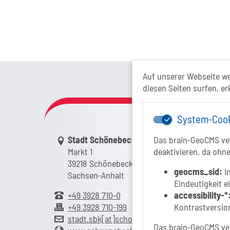
Das Tour
Auf unserer Webseite w
diesen Seiten surfen, er
System-Coo
Link zur Google-Maps Navigation
Stadt Schönebeck (Elbe)
Das brain-GeoCMS ver
Markt 1
deaktivieren, da ohne
39218 Schönebeck (Elbe)
geocms_sid:
In
Sachsen-Anhalt
Eindeutigkeit e
+49 3928 710-0
accessibility-*
+49 3928 710-199
Kontrastversion
stadt.sbk[at]schoenebeck-elbe.de
Das brain-GeoCMS ver