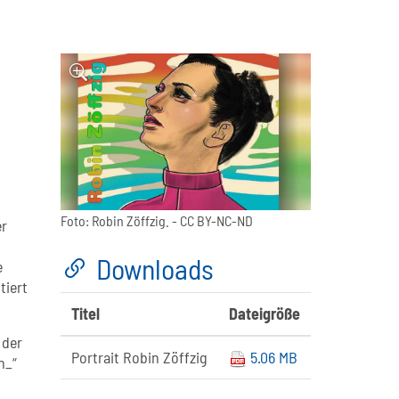
Foto:
Robin Zöffzig.
- CC BY-NC-ND
er
Downloads
e
tiert
Titel
Dateigröße
 der
Portrait Robin Zöffzig
5.06 MB
h_“