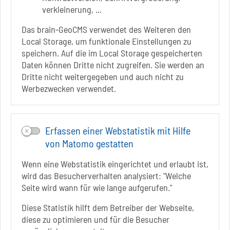
verkleinerung, ...
+49 3928 7055-0
+49 3928 7055-42
Das brain-GeoCMS verwendet des Weiteren den
info[at]solepark.de
Local Storage, um funktionale Einstellungen zu
www.visitschoenebeck.de
speichern. Auf die im Local Storage gespeicherten
Daten können Dritte nicht zugreifen. Sie werden an
Infos zur Barrierefreiheit
Dritte nicht weitergegeben und auch nicht zu
Werbezwecken verwendet.
Folgt uns auf
FACEBOOK
Erfassen einer Webstatistik mit Hilfe
INSTAGRAM
von Matomo gestatten
YOUTUBE
Wenn eine Webstatistik eingerichtet und erlaubt ist,
wird das Besucherverhalten analysiert: "Welche
Seite wird wann für wie lange aufgerufen."
Diese Statistik hilft dem Betreiber der Webseite,
diese zu optimieren und für die Besucher
Sie befinden sich hier
Startseite
informiert