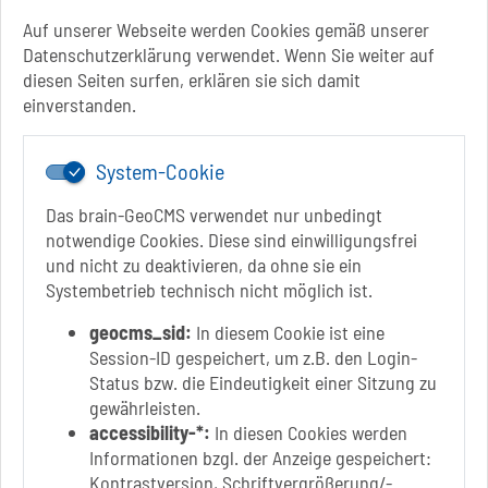
Sachsen-Anhalt
Auf unserer Webseite werden Cookies gemäß unserer
Datenschutzerklärung verwendet. Wenn Sie weiter auf
+49 3928 710-0
diesen Seiten surfen, erklären sie sich damit
+49 3928 710-199
einverstanden.
stadt.sbk[at]schoenebeck-elbe.de
www.schoenebeck.de
System-Cookie
Mo.: 13 Uhr - 15 Uhr
Di.: 9 Uhr - 11.30 Uhr
Das brain-GeoCMS verwendet nur unbedingt
13 Uhr - 18 Uhr
notwendige Cookies. Diese sind einwilligungsfrei
Do.: 9 Uhr - 11.30 Uhr
und nicht zu deaktivieren, da ohne sie ein
Fr.: nach Vereinbarung
Systembetrieb technisch nicht möglich ist.
geocms_sid:
In diesem Cookie ist eine
Session-ID gespeichert, um z.B. den Login-
Status bzw. die Eindeutigkeit einer Sitzung zu
Link zur Google-Maps Navigation
SOLEPARK Schönebeck/Bad Salzelmen
gewährleisten.
Eigenbetrieb der Stadt Schönebeck (Elbe)
accessibility-*:
In diesen Cookies werden
Badepark 1
Informationen bzgl. der Anzeige gespeichert:
39218 Schönebeck (Elbe)
Kontrastversion, Schriftvergrößerung/-