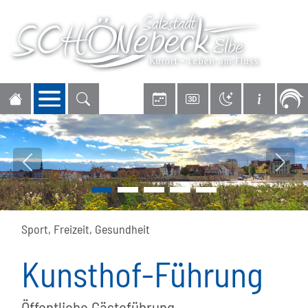
Navigation öffnen
Vorheriges Bild
Nächs
Sport, Freizeit, Gesundheit
Kunsthof-Führung
Öffentliche Gästeführung