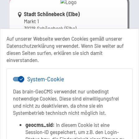
Link zur Google-Maps Navigation
Stadt Schönebeck (Elbe)
Markt 1
39218 Schönebeck (Elbe)
Sachsen-Anhalt
Auf unserer Webseite werden Cookies gemäß unserer
Datenschutzerklärung verwendet. Wenn Sie weiter auf
+49 3928 710-0
diesen Seiten surfen, erklären sie sich damit
+49 3928 710-199
einverstanden.
stadt.sbk[at]schoenebeck-elbe.de
www.schoenebeck.de
System-Cookie
Mo.: 13 Uhr - 15 Uhr
Di.: 9 Uhr - 11.30 Uhr
Das brain-GeoCMS verwendet nur unbedingt
13 Uhr - 18 Uhr
notwendige Cookies. Diese sind einwilligungsfrei
Do.: 9 Uhr - 11.30 Uhr
und nicht zu deaktivieren, da ohne sie ein
Fr.: nach Vereinbarung
Systembetrieb technisch nicht möglich ist.
geocms_sid:
In diesem Cookie ist eine
Session-ID gespeichert, um z.B. den Login-