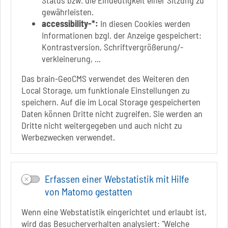
Status bzw. die Eindeutigkeit einer Sitzung zu
Link zur Google-Maps Navigation
SOLEPARK Schönebeck/Bad Salzelmen
gewährleisten.
Eigenbetrieb der Stadt Schönebeck (Elbe)
accessibility-*:
In diesen Cookies werden
Badepark 1
Informationen bzgl. der Anzeige gespeichert:
39218 Schönebeck (Elbe)
Kontrastversion, Schriftvergrößerung/-
verkleinerung, ...
+49 3928 7055-0
+49 3928 7055-42
Das brain-GeoCMS verwendet des Weiteren den
info[at]solepark.de
Local Storage, um funktionale Einstellungen zu
www.visitschoenebeck.de
speichern. Auf die im Local Storage gespeicherten
Daten können Dritte nicht zugreifen. Sie werden an
Infos zur Barrierefreiheit
Dritte nicht weitergegeben und auch nicht zu
Werbezwecken verwendet.
Folgt uns auf
FACEBOOK
Erfassen einer Webstatistik mit Hilfe
INSTAGRAM
von Matomo gestatten
YOUTUBE
Wenn eine Webstatistik eingerichtet und erlaubt ist,
wird das Besucherverhalten analysiert: "Welche