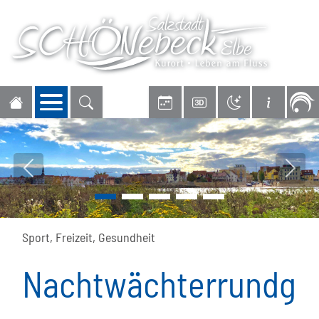
Navigation öffnen
Vorheriges Bild
Nächs
Sport, Freizeit, Gesundheit
Nachtwächterrundg