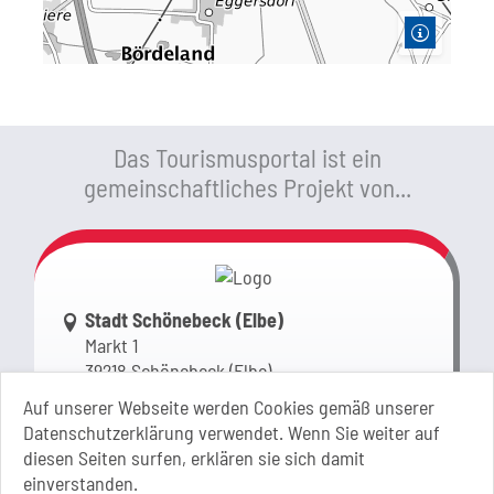
Das Tourismusportal ist ein
gemeinschaftliches Projekt von...
Link zur Google-Maps Navigation
Stadt Schönebeck (Elbe)
Markt 1
39218 Schönebeck (Elbe)
Sachsen-Anhalt
Auf unserer Webseite werden Cookies gemäß unserer
Datenschutzerklärung verwendet. Wenn Sie weiter auf
+49 3928 710-0
diesen Seiten surfen, erklären sie sich damit
+49 3928 710-199
einverstanden.
stadt.sbk[at]schoenebeck-elbe.de