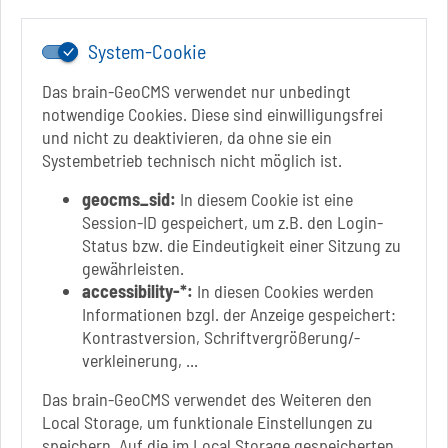
www.schoenebeck.de
System-Cookie
Mo.: 13 Uhr - 15 Uhr
Di.: 9 Uhr - 11.30 Uhr
Das brain-GeoCMS verwendet nur unbedingt
13 Uhr - 18 Uhr
notwendige Cookies. Diese sind einwilligungsfrei
Do.: 9 Uhr - 11.30 Uhr
und nicht zu deaktivieren, da ohne sie ein
Fr.: nach Vereinbarung
Systembetrieb technisch nicht möglich ist.
geocms_sid:
In diesem Cookie ist eine
Session-ID gespeichert, um z.B. den Login-
Status bzw. die Eindeutigkeit einer Sitzung zu
Link zur Google-Maps Navigation
SOLEPARK Schönebeck/Bad Salzelmen
gewährleisten.
Eigenbetrieb der Stadt Schönebeck (Elbe)
accessibility-*:
In diesen Cookies werden
Badepark 1
Informationen bzgl. der Anzeige gespeichert:
39218 Schönebeck (Elbe)
Kontrastversion, Schriftvergrößerung/-
verkleinerung, ...
+49 3928 7055-0
+49 3928 7055-42
Das brain-GeoCMS verwendet des Weiteren den
info[at]solepark.de
Local Storage, um funktionale Einstellungen zu
www.visitschoenebeck.de
speichern. Auf die im Local Storage gespeicherten