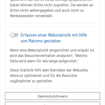
Daten können Dritte nicht zugreifen. Sie werden an
Infos zur Barrierefreiheit
Dritte nicht weitergegeben und auch nicht zu
Werbezwecken verwendet.
Folgt uns auf
FACEBOOK
Erfassen einer Webstatistik mit Hilfe
INSTAGRAM
von Matomo gestatten
YOUTUBE
Wenn eine Webstatistik eingerichtet und erlaubt ist,
wird das Besucherverhalten analysiert: "Welche
Seite wird wann für wie lange aufgerufen."
Diese Statistik hilft dem Betreiber der Webseite,
diese zu optimieren und für die Besucher
Sie befinden sich hier
Startseite
informiert
zugänglicher zu gestalten.
Veranstaltungen
Kontakt
Datenschutzhinweis
Datenschutzerklärung