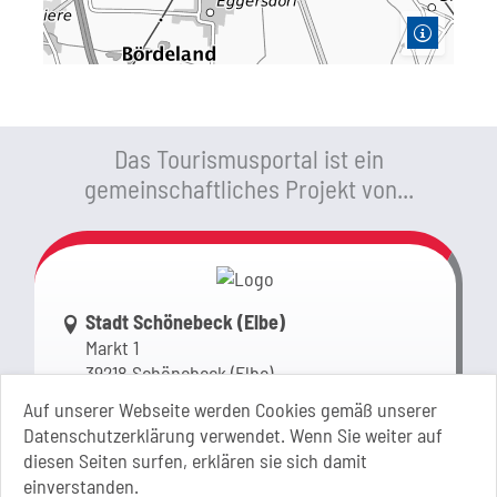
Das Tourismusportal ist ein
gemeinschaftliches Projekt von...
Link zur Google-Maps Navigation
Stadt Schönebeck (Elbe)
Markt 1
39218 Schönebeck (Elbe)
Sachsen-Anhalt
Auf unserer Webseite werden Cookies gemäß unserer
Datenschutzerklärung verwendet. Wenn Sie weiter auf
+49 3928 710-0
diesen Seiten surfen, erklären sie sich damit
+49 3928 710-199
einverstanden.
stadt.sbk[at]schoenebeck-elbe.de