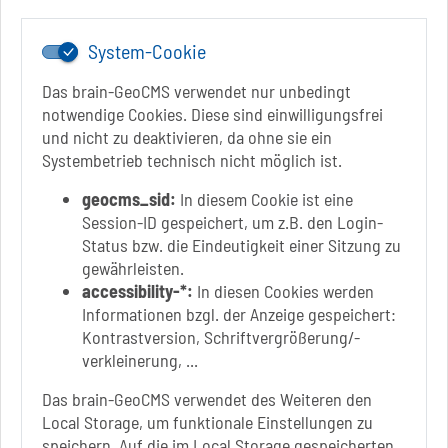
www.schoenebeck.de
System-Cookie
Mo.: 13 Uhr - 15 Uhr
Di.: 9 Uhr - 11.30 Uhr
Das brain-GeoCMS verwendet nur unbedingt
13 Uhr - 18 Uhr
notwendige Cookies. Diese sind einwilligungsfrei
Do.: 9 Uhr - 11.30 Uhr
und nicht zu deaktivieren, da ohne sie ein
Fr.: nach Vereinbarung
Systembetrieb technisch nicht möglich ist.
geocms_sid:
In diesem Cookie ist eine
Session-ID gespeichert, um z.B. den Login-
Status bzw. die Eindeutigkeit einer Sitzung zu
Link zur Google-Maps Navigation
SOLEPARK Schönebeck/Bad Salzelmen
gewährleisten.
Eigenbetrieb der Stadt Schönebeck (Elbe)
accessibility-*:
In diesen Cookies werden
Badepark 1
Informationen bzgl. der Anzeige gespeichert:
39218 Schönebeck (Elbe)
Kontrastversion, Schriftvergrößerung/-
verkleinerung, ...
+49 3928 7055-0
+49 3928 7055-42
Das brain-GeoCMS verwendet des Weiteren den
info[at]solepark.de
Local Storage, um funktionale Einstellungen zu
www.visitschoenebeck.de
speichern. Auf die im Local Storage gespeicherten