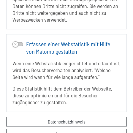
Daten können Dritte nicht zugreifen. Sie werden an
Infos zur Barrierefreiheit
Dritte nicht weitergegeben und auch nicht zu
Werbezwecken verwendet.
Folgt uns auf
FACEBOOK
Erfassen einer Webstatistik mit Hilfe
INSTAGRAM
von Matomo gestatten
YOUTUBE
Wenn eine Webstatistik eingerichtet und erlaubt ist,
wird das Besucherverhalten analysiert: "Welche
Seite wird wann für wie lange aufgerufen."
Diese Statistik hilft dem Betreiber der Webseite,
diese zu optimieren und für die Besucher
Sie befinden sich hier
Startseite
informiert
zugänglicher zu gestalten.
Veranstaltungen
Kontakt
Datenschutzhinweis
Datenschutzerklärung