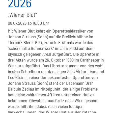
2026
„Wiener Blut“
08.07.2026
ab 16:00 Uhr
Mit Wiener Blut kehrt ein Operettenklassiker von
Johann Strauss (Sohn) auf die Freilichtbühne im
Tierpark Bierer Berg zurück. Erstmals wurde das
"scherzhafte Bühnenwerk“ im Jahr 2003 auf dem
idyllisch gelegenen Areal aufgeführt. Die Operette in
drei Akten wurde am 26. Oktober 1899 im Carltheater in
Wien uraufgeführt. Das Libretto stammt von den wohl
besten Schreibern der damaligen Zeit, Victor Léon und
Leo Stein. In einer der bekanntesten Operetten von
Johann Strauss (Sohn) steht der Lebemann Graf
Balduin Zedlau im Mittelpunkt, der einige Probleme
hat, seine zahlreichen Affären unter einen Hut zu
bekommen. Obwohl er aus Greiz nach Wien gesandt
wurde, hilft ihm dabei, nach vielen lustigen
Verwechslungen, das Wiener Blut aus der Patsche.