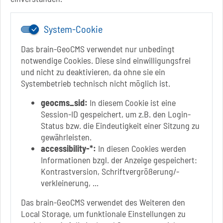
stadt.sbk[at]schoenebeck-elbe.de
www.schoenebeck.de
System-Cookie
Mo.: 13 Uhr - 15 Uhr
Di.: 9 Uhr - 11.30 Uhr
Das brain-GeoCMS verwendet nur unbedingt
13 Uhr - 18 Uhr
notwendige Cookies. Diese sind einwilligungsfrei
Do.: 9 Uhr - 11.30 Uhr
und nicht zu deaktivieren, da ohne sie ein
Fr.: nach Vereinbarung
Systembetrieb technisch nicht möglich ist.
geocms_sid:
In diesem Cookie ist eine
Session-ID gespeichert, um z.B. den Login-
Status bzw. die Eindeutigkeit einer Sitzung zu
Link zur Google-Maps Navigation
SOLEPARK Schönebeck/Bad Salzelmen
gewährleisten.
Eigenbetrieb der Stadt Schönebeck (Elbe)
accessibility-*:
In diesen Cookies werden
Badepark 1
Informationen bzgl. der Anzeige gespeichert:
39218 Schönebeck (Elbe)
Kontrastversion, Schriftvergrößerung/-
verkleinerung, ...
+49 3928 7055-0
+49 3928 7055-42
Das brain-GeoCMS verwendet des Weiteren den
info[at]solepark.de
Local Storage, um funktionale Einstellungen zu
www.visitschoenebeck.de