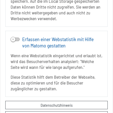
speichern. Auf die im Local Storage gespeicherten
Daten können Dritte nicht zugreifen. Sie werden an
Infos zur Barrierefreiheit
Dritte nicht weitergegeben und auch nicht zu
Werbezwecken verwendet.
Folgt uns auf
FACEBOOK
Erfassen einer Webstatistik mit Hilfe
INSTAGRAM
von Matomo gestatten
YOUTUBE
Wenn eine Webstatistik eingerichtet und erlaubt ist,
wird das Besucherverhalten analysiert: "Welche
Seite wird wann für wie lange aufgerufen."
Diese Statistik hilft dem Betreiber der Webseite,
diese zu optimieren und für die Besucher
Sie befinden sich hier
Startseite
informiert
zugänglicher zu gestalten.
Veranstaltungen
Kontakt
Datenschutzhinweis
Datenschutzerklärung