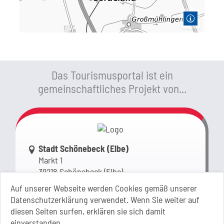
Das Tourismusportal ist ein
gemeinschaftliches Projekt von...
Link zur Google-Maps Navigation
Stadt Schönebeck (Elbe)
Markt 1
39218 Schönebeck (Elbe)
Sachsen-Anhalt
Auf unserer Webseite werden Cookies gemäß unserer
Datenschutzerklärung verwendet. Wenn Sie weiter auf
+49 3928 710-0
diesen Seiten surfen, erklären sie sich damit
+49 3928 710-199
einverstanden.