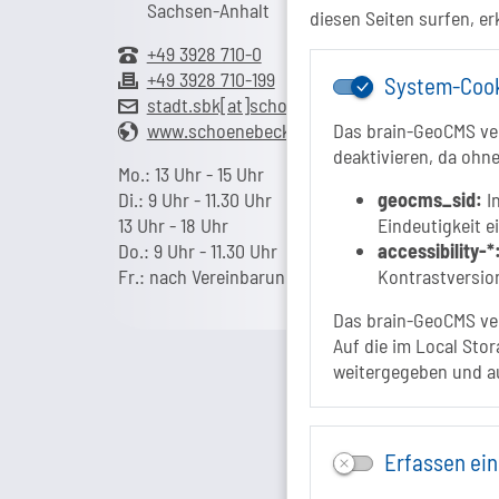
Sachsen-Anhalt
diesen Seiten surfen, er
+49 3928 710-0
+49 3928 710-199
System-Coo
stadt.sbk[at]schoenebeck-elbe.de
www.schoenebeck.de
Das brain-GeoCMS ver
deaktivieren, da ohne
Mo.: 13 Uhr - 15 Uhr
Di.: 9 Uhr - 11.30 Uhr
geocms_sid:
In
13 Uhr - 18 Uhr
Eindeutigkeit e
Do.: 9 Uhr - 11.30 Uhr
accessibility-*
Fr.: nach Vereinbarung
Kontrastversion
Das brain-GeoCMS ver
Auf die im Local Stor
weitergegeben und a
Erfassen ein