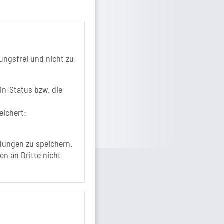
39218 Schönebeck (Elbe)
+49 3928 7055-0
+49 3928 7055-42
info[at]solepark.de
ungsfrei und nicht zu
www.visitschoenebeck.de
fos zur Barrierefreiheit
in-Status bzw. die
eichert:
lungen zu speichern.
en an Dritte nicht