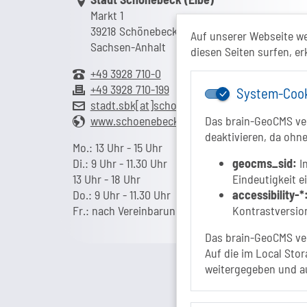
Markt 1
39218 Schönebeck (Elbe)
Auf unserer Webseite w
Sachsen-Anhalt
diesen Seiten surfen, er
+49 3928 710-0
+49 3928 710-199
System-Coo
stadt.sbk[at]schoenebeck-elbe.de
www.schoenebeck.de
Das brain-GeoCMS ver
deaktivieren, da ohne
Mo.: 13 Uhr - 15 Uhr
Di.: 9 Uhr - 11.30 Uhr
geocms_sid:
In
13 Uhr - 18 Uhr
Eindeutigkeit e
Do.: 9 Uhr - 11.30 Uhr
accessibility-*
Fr.: nach Vereinbarung
Kontrastversion
Das brain-GeoCMS ver
Auf die im Local Stor
weitergegeben und a