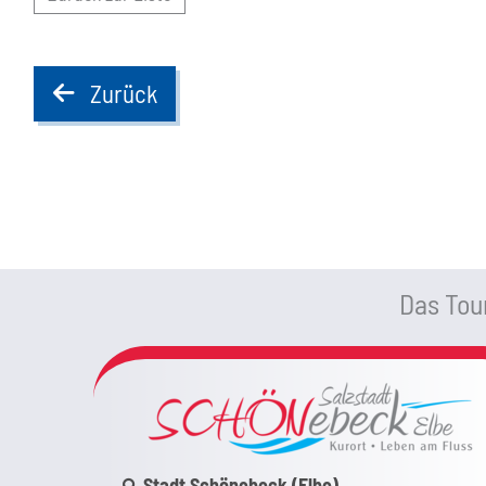
Zurück
back
Das Tour
Link zur Google-Maps Navigation
Stadt Schönebeck (Elbe)