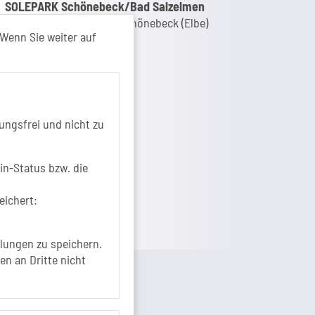
nk zur Google-Maps Navigation
SOLEPARK Schönebeck/Bad Salzelmen
Eigenbetrieb der Stadt Schönebeck (Elbe)
Wenn Sie weiter auf
Badepark 1
39218 Schönebeck (Elbe)
+49 3928 7055-0
+49 3928 7055-42
info[at]solepark.de
ungsfrei und nicht zu
www.visitschoenebeck.de
fos zur Barrierefreiheit
in-Status bzw. die
eichert:
lungen zu speichern.
en an Dritte nicht