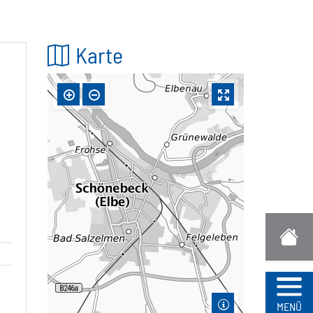
Karte
Navi
MENÜ