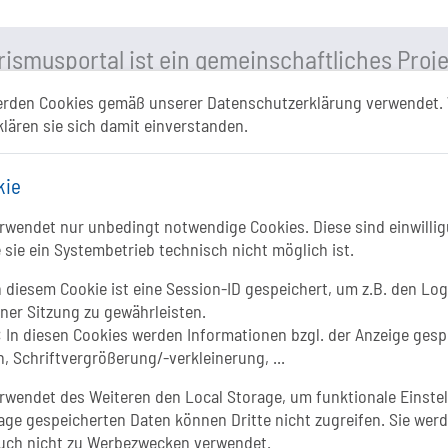
ismusportal ist ein gemeinschaftliches Proje
erden Cookies gemäß unserer Datenschutzerklärung verwendet. 
Folgt uns auf
klären sie sich damit einverstanden.
FACEBOOK
kie
INSTAGRAM
wendet nur unbedingt notwendige Cookies. Diese sind einwillig
Li
 sie ein Systembetrieb technisch nicht möglich ist.
YOUTUBE
 diesem Cookie ist eine Session-ID gespeichert, um z.B. den Log
iner Sitzung zu gewährleisten.
:
In diesen Cookies werden Informationen bzgl. der Anzeige gesp
, Schriftvergrößerung/-verkleinerung, ...
wendet des Weiteren den Local Storage, um funktionale Einstel
age gespeicherten Daten können Dritte nicht zugreifen. Sie werd
uch nicht zu Werbezwecken verwendet.