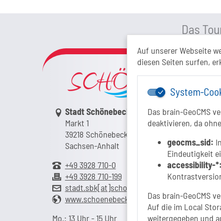
Das Tour
Auf unserer Webseite w
diesen Seiten surfen, er
System-Coo
Link zur Google-Maps Navigation
Stadt Schönebeck (Elbe)
Das brain-GeoCMS ver
Markt 1
deaktivieren, da ohne
39218 Schönebeck (Elbe)
geocms_sid:
In
Sachsen-Anhalt
Eindeutigkeit e
+49 3928 710-0
accessibility-*
+49 3928 710-199
Kontrastversion
stadt.sbk[at]schoenebeck-elbe.de
Das brain-GeoCMS ver
www.schoenebeck.de
Auf die im Local Stor
Mo.: 13 Uhr - 15 Uhr
weitergegeben und a