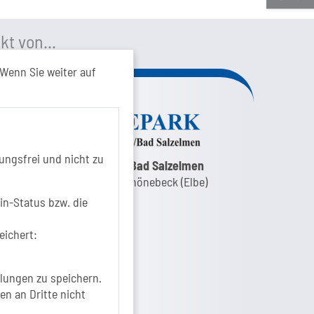
kt von...
Wenn Sie weiter auf
ungsfrei und nicht zu
nk zur Google-Maps Navigation
SOLEPARK Schönebeck/Bad Salzelmen
Eigenbetrieb der Stadt Schönebeck (Elbe)
Badepark 1
in-Status bzw. die
39218 Schönebeck (Elbe)
eichert:
+49 3928 7055-0
+49 3928 7055-42
info[at]solepark.de
lungen zu speichern.
www.visitschoenebeck.de
en an Dritte nicht