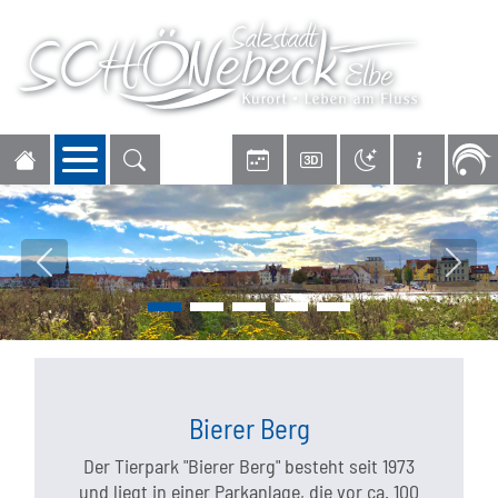
Navigation öffnen
Vorheriges Bild
Nächs
Bierer Berg
Der Tierpark "Bierer Berg" besteht seit 1973
und liegt in einer Parkanlage, die vor ca. 100