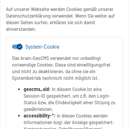
Sachsen-Anhalt
Auf unserer Webseite werden Cookies gemäß unserer
Datenschutzerklärung verwendet. Wenn Sie weiter auf
+49 3928 710-0
diesen Seiten surfen, erklären sie sich damit
+49 3928 710-199
einverstanden.
stadt.sbk[at]schoenebeck-elbe.de
www.schoenebeck.de
System-Cookie
Mo.: 13 Uhr - 15 Uhr
Di.: 9 Uhr - 11.30 Uhr
Das brain-GeoCMS verwendet nur unbedingt
13 Uhr - 18 Uhr
notwendige Cookies. Diese sind einwilligungsfrei
Do.: 9 Uhr - 11.30 Uhr
und nicht zu deaktivieren, da ohne sie ein
Fr.: nach Vereinbarung
Systembetrieb technisch nicht möglich ist.
geocms_sid:
In diesem Cookie ist eine
Session-ID gespeichert, um z.B. den Login-
Status bzw. die Eindeutigkeit einer Sitzung zu
Link zur Google-Maps Navigation
SOLEPARK Schönebeck/Bad Salzelmen
gewährleisten.
Eigenbetrieb der Stadt Schönebeck (Elbe)
accessibility-*:
In diesen Cookies werden
Badepark 1
Informationen bzgl. der Anzeige gespeichert:
39218 Schönebeck (Elbe)
Kontrastversion, Schriftvergrößerung/-