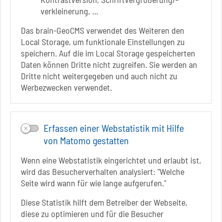
verkleinerung, ...
+49 3928 7055-0
+49 3928 7055-42
Das brain-GeoCMS verwendet des Weiteren den
info[at]solepark.de
Local Storage, um funktionale Einstellungen zu
www.visitschoenebeck.de
speichern. Auf die im Local Storage gespeicherten
Daten können Dritte nicht zugreifen. Sie werden an
Infos zur Barrierefreiheit
Dritte nicht weitergegeben und auch nicht zu
Werbezwecken verwendet.
Folgt uns auf
FACEBOOK
Erfassen einer Webstatistik mit Hilfe
INSTAGRAM
von Matomo gestatten
YOUTUBE
Wenn eine Webstatistik eingerichtet und erlaubt ist,
wird das Besucherverhalten analysiert: "Welche
Seite wird wann für wie lange aufgerufen."
Diese Statistik hilft dem Betreiber der Webseite,
diese zu optimieren und für die Besucher
Sie befinden sich hier
Startseite
erkunden