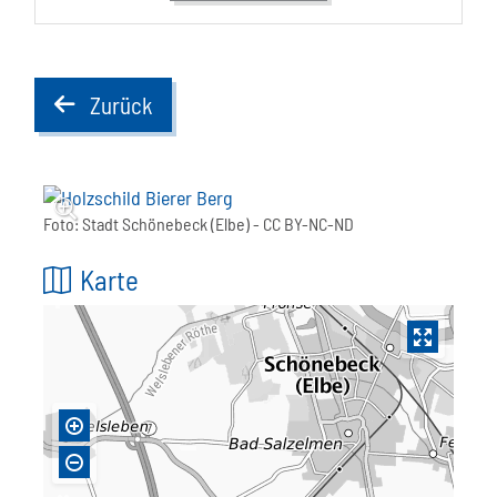
Zurück
back
Foto:
Stadt Schönebeck (Elbe)
- CC BY-NC-ND
Karte