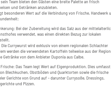
sein Team bieten den Gästen eine breite Palette an frisch
peisen und Getränken anzubieten.
gt besonderen Wert auf die Verbindung von Frische, Handwerk 
bundenheit:
kerung: Bei der Zubereitung wird das Salz aus der mittelalterli
unsthofes verwendet, was einen direkten Bezug zur lokalen
tellt.
: Die Currywurst wird exklusiv von einem regionalen Schlachter
dem werden die verwendeten Kartoffeln teilweise aus der Region
e Getränke von dem Anbieter Duponia aus Calbe.
rische: Das Team legt Wert auf Eigenproduktion. Dies umfasst
on Blechkuchen, Obstböden und Quarktorten sowie die frische
eler Gerichte von Grund auf – darunter Currysoße, Dressings,
gerichte und Pizzen.