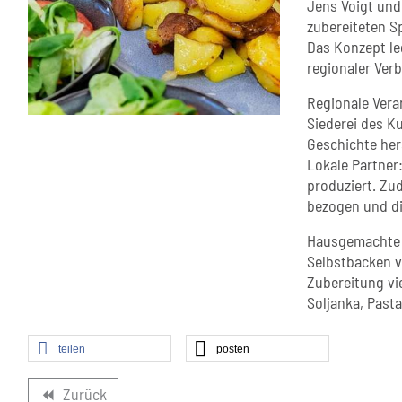
Jens Voigt und 
zubereiteten S
Das Konzept le
regionaler Ver
Regionale Veran
Siederei des K
Geschichte hers
Lokale Partner
produziert. Zu
bezogen und di
Hausgemachte F
Selbstbacken v
Zubereitung vi
Soljanka, Pasta
teilen
posten
Zurück
backward