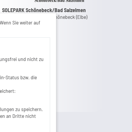
nk zur Google-Maps Navigation
SOLEPARK Schönebeck/Bad Salzelmen
Eigenbetrieb der Stadt Schönebeck (Elbe)
Wenn Sie weiter auf
Badepark 1
39218 Schönebeck (Elbe)
+49 3928 7055-0
+49 3928 7055-42
info[at]solepark.de
ungsfrei und nicht zu
www.visitschoenebeck.de
fos zur Barrierefreiheit
in-Status bzw. die
eichert:
lungen zu speichern.
en an Dritte nicht