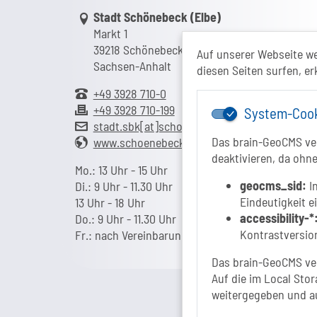
Link zur Google-Maps Navigation
Stadt Schönebeck (Elbe)
Markt 1
39218 Schönebeck (Elbe)
Auf unserer Webseite w
Sachsen-Anhalt
diesen Seiten surfen, er
+49 3928 710-0
+49 3928 710-199
System-Coo
stadt.sbk[at]schoenebeck-elbe.de
Das brain-GeoCMS ver
www.schoenebeck.de
deaktivieren, da ohne
Mo.: 13 Uhr - 15 Uhr
geocms_sid:
In
Di.: 9 Uhr - 11.30 Uhr
Eindeutigkeit e
13 Uhr - 18 Uhr
accessibility-*
Do.: 9 Uhr - 11.30 Uhr
Kontrastversion
Fr.: nach Vereinbarung
Das brain-GeoCMS ver
Auf die im Local Stor
weitergegeben und a