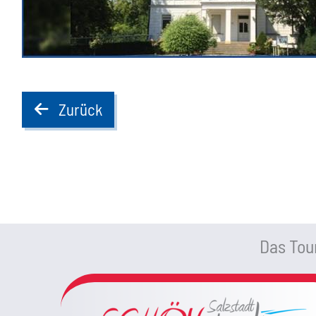
Zurück
back
Das Tour