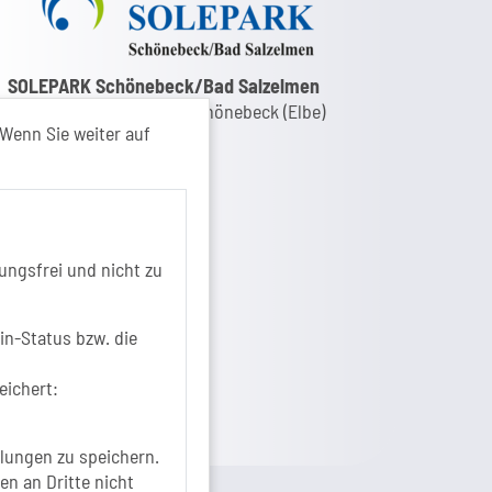
nk zur Google-Maps Navigation
SOLEPARK Schönebeck/Bad Salzelmen
Eigenbetrieb der Stadt Schönebeck (Elbe)
Wenn Sie weiter auf
Badepark 1
39218 Schönebeck (Elbe)
+49 3928 7055-0
+49 3928 7055-42
info[at]solepark.de
ungsfrei und nicht zu
www.visitschoenebeck.de
fos zur Barrierefreiheit
in-Status bzw. die
eichert:
lungen zu speichern.
en an Dritte nicht