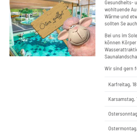
Gesundheits- u
wohltuende Aus
Wärme und etwa
sollten Se auc
Bei uns im Sol
können Körper 
Wasserattrakti
Saunalandscha
Wir sind gern 
Karfreitag, 1
Karsamstag, 
Ostersonntag
Ostermontag,