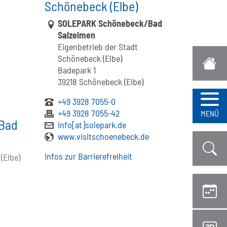
Schönebeck (Elbe)
Link zur Google-Maps Navigation
SOLEPARK Schönebeck/Bad
Salzelmen
Eigenbetrieb der Stadt
Schönebeck (Elbe)
Badepark 1
39218 Schönebeck (Elbe)
+49 3928 7055-0
Navi
+49 3928 7055-42
MENÜ
Bad
info[at]solepark.de
www.visitschoenebeck.de
Infos zur Barrierefreiheit
(Elbe)