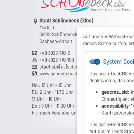
Link zur Google-Maps Navigation
Stadt Schönebeck (Elbe)
Markt 1
39218 Schönebeck (Elbe)
Auf unserer Webseite w
Sachsen-Anhalt
diesen Seiten surfen, er
+49 3928 710-0
+49 3928 710-199
System-Coo
stadt.sbk[at]schoenebeck-elbe.de
www.schoenebeck.de
Das brain-GeoCMS ver
deaktivieren, da ohne
Mo.: 13 Uhr - 15 Uhr
Di.: 9 Uhr - 11.30 Uhr
geocms_sid:
In
13 Uhr - 18 Uhr
Eindeutigkeit e
Do.: 9 Uhr - 11.30 Uhr
accessibility-*
Fr.: nach Vereinbarung
Kontrastversion
Das brain-GeoCMS ver
Auf die im Local Stor