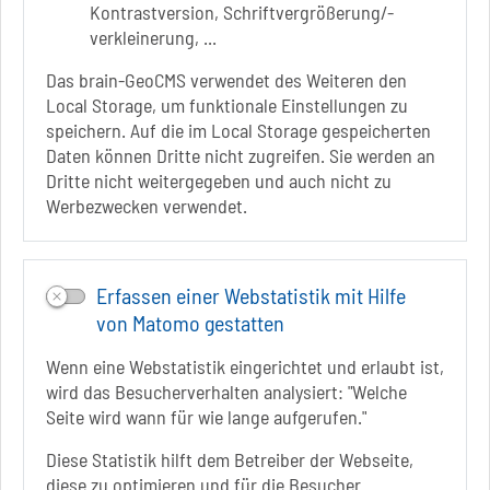
info[at]solepark.de
Kontrastversion, Schriftvergrößerung/-
www.visitschoenebeck.de
verkleinerung, ...
Infos zur Barrierefreiheit
Das brain-GeoCMS verwendet des Weiteren den
Local Storage, um funktionale Einstellungen zu
speichern. Auf die im Local Storage gespeicherten
Folgt uns auf
Daten können Dritte nicht zugreifen. Sie werden an
FACEBOOK
Dritte nicht weitergegeben und auch nicht zu
Werbezwecken verwendet.
INSTAGRAM
YOUTUBE
Erfassen einer Webstatistik mit Hilfe
von Matomo gestatten
Wenn eine Webstatistik eingerichtet und erlaubt ist,
wird das Besucherverhalten analysiert: "Welche
Seite wird wann für wie lange aufgerufen."
Diese Statistik hilft dem Betreiber der Webseite,
diese zu optimieren und für die Besucher