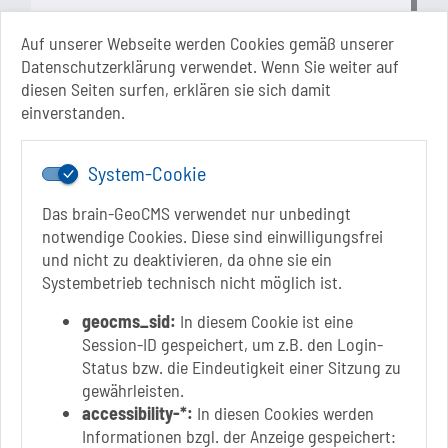
Mo.: 13 Uhr - 15 Uhr
Di.: 9 Uhr - 11.30 Uhr
Auf unserer Webseite werden Cookies gemäß unserer
13 Uhr - 18 Uhr
Datenschutzerklärung verwendet. Wenn Sie weiter auf
Do.: 9 Uhr - 11.30 Uhr
diesen Seiten surfen, erklären sie sich damit
Fr.: nach Vereinbarung
einverstanden.
System-Cookie
Das brain-GeoCMS verwendet nur unbedingt
notwendige Cookies. Diese sind einwilligungsfrei
und nicht zu deaktivieren, da ohne sie ein
Systembetrieb technisch nicht möglich ist.
Link zur Google-Maps Navigation
SOLEPARK Schönebeck/Bad Salzelmen
Eigenbetrieb der Stadt Schönebeck (Elbe)
geocms_sid:
In diesem Cookie ist eine
Badepark 1
Session-ID gespeichert, um z.B. den Login-
39218 Schönebeck (Elbe)
Status bzw. die Eindeutigkeit einer Sitzung zu
gewährleisten.
+49 3928 7055-0
accessibility-*:
In diesen Cookies werden
+49 3928 7055-42
Informationen bzgl. der Anzeige gespeichert: