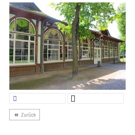
Zurück
backward