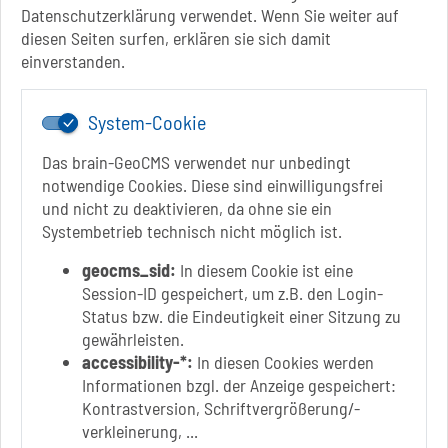
13 Uhr - 18 Uhr
Datenschutzerklärung verwendet. Wenn Sie weiter auf
Do.: 9 Uhr - 11.30 Uhr
diesen Seiten surfen, erklären sie sich damit
Fr.: nach Vereinbarung
einverstanden.
System-Cookie
Das brain-GeoCMS verwendet nur unbedingt
notwendige Cookies. Diese sind einwilligungsfrei
und nicht zu deaktivieren, da ohne sie ein
Systembetrieb technisch nicht möglich ist.
Link zur Google-Maps Navigation
SOLEPARK Schönebeck/Bad Salzelmen
Eigenbetrieb der Stadt Schönebeck (Elbe)
geocms_sid:
In diesem Cookie ist eine
Badepark 1
Session-ID gespeichert, um z.B. den Login-
39218 Schönebeck (Elbe)
Status bzw. die Eindeutigkeit einer Sitzung zu
gewährleisten.
+49 3928 7055-0
accessibility-*:
In diesen Cookies werden
+49 3928 7055-42
Informationen bzgl. der Anzeige gespeichert:
info[at]solepark.de
Kontrastversion, Schriftvergrößerung/-
www.visitschoenebeck.de
verkleinerung, ...