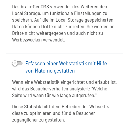
Infos zur Barrierefreiheit
Das brain-GeoCMS verwendet des Weiteren den
Local Storage, um funktionale Einstellungen zu
speichern. Auf die im Local Storage gespeicherten
Folgt uns auf
Daten können Dritte nicht zugreifen. Sie werden an
FACEBOOK
Dritte nicht weitergegeben und auch nicht zu
Werbezwecken verwendet.
INSTAGRAM
YOUTUBE
Erfassen einer Webstatistik mit Hilfe
von Matomo gestatten
Wenn eine Webstatistik eingerichtet und erlaubt ist,
wird das Besucherverhalten analysiert: "Welche
Seite wird wann für wie lange aufgerufen."
Diese Statistik hilft dem Betreiber der Webseite,
diese zu optimieren und für die Besucher
zugänglicher zu gestalten.
Sie befinden sich hier
Startseite