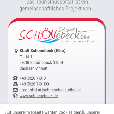
Das Tourismusportal ist ein
gemeinschaftliches Projekt von...
Link zur Google-Maps Navigation
Stadt Schönebeck (Elbe)
Markt 1
39218 Schönebeck (Elbe)
Sachsen-Anhalt
+49 3928 710-0
+49 3928 710-199
stadt.sbk[at]schoenebeck-elbe.de
www.schoenebeck.de
Mo.: 13 Uhr - 15 Uhr
Di.: 9 Uhr - 11.30 Uhr
Auf unserer Webseite werden Cookies gemäß unserer