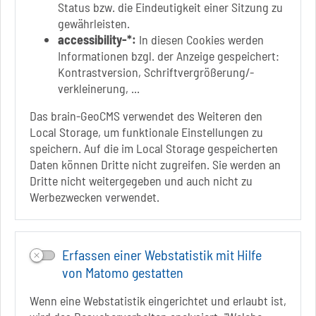
39218 Schönebeck (Elbe)
Status bzw. die Eindeutigkeit einer Sitzung zu
gewährleisten.
+49 3928 7055-0
accessibility-*:
In diesen Cookies werden
+49 3928 7055-42
Informationen bzgl. der Anzeige gespeichert:
info[at]solepark.de
Kontrastversion, Schriftvergrößerung/-
www.visitschoenebeck.de
verkleinerung, ...
Infos zur Barrierefreiheit
Das brain-GeoCMS verwendet des Weiteren den
Local Storage, um funktionale Einstellungen zu
speichern. Auf die im Local Storage gespeicherten
Folgt uns auf
Daten können Dritte nicht zugreifen. Sie werden an
FACEBOOK
Dritte nicht weitergegeben und auch nicht zu
Werbezwecken verwendet.
INSTAGRAM
YOUTUBE
Erfassen einer Webstatistik mit Hilfe
von Matomo gestatten
Wenn eine Webstatistik eingerichtet und erlaubt ist,