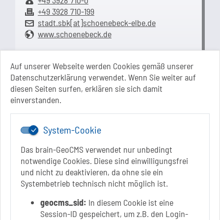
+49 3928 710-0
+49 3928 710-199
stadt.sbk[at]schoenebeck-elbe.de
www.schoenebeck.de
Mo.: 13 Uhr - 15 Uhr
Di.: 9 Uhr - 11.30 Uhr
Auf unserer Webseite werden Cookies gemäß unserer
13 Uhr - 18 Uhr
Datenschutzerklärung verwendet. Wenn Sie weiter auf
Do.: 9 Uhr - 11.30 Uhr
diesen Seiten surfen, erklären sie sich damit
Fr.: nach Vereinbarung
einverstanden.
System-Cookie
Das brain-GeoCMS verwendet nur unbedingt
notwendige Cookies. Diese sind einwilligungsfrei
und nicht zu deaktivieren, da ohne sie ein
Systembetrieb technisch nicht möglich ist.
Link zur Google-Maps Navigation
SOLEPARK Schönebeck/Bad Salzelmen
Eigenbetrieb der Stadt Schönebeck (Elbe)
geocms_sid:
In diesem Cookie ist eine
Badepark 1
Session-ID gespeichert, um z.B. den Login-