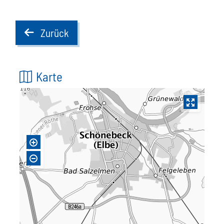
Zurück
back
Karte