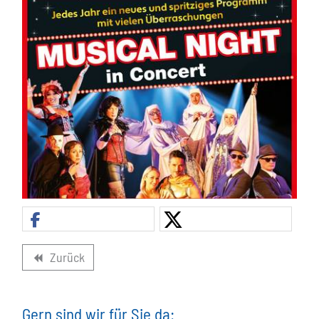
Zurück
backward
Gern sind wir für Sie da: