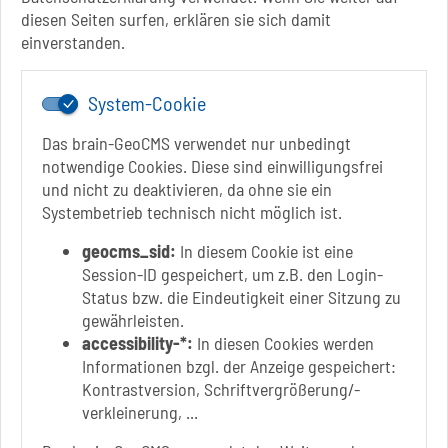
Do.: 9 Uhr - 11.30 Uhr
diesen Seiten surfen, erklären sie sich damit
Fr.: nach Vereinbarung
einverstanden.
System-Cookie
Das brain-GeoCMS verwendet nur unbedingt
notwendige Cookies. Diese sind einwilligungsfrei
und nicht zu deaktivieren, da ohne sie ein
Systembetrieb technisch nicht möglich ist.
Link zur Google-Maps Navigation
SOLEPARK Schönebeck/Bad Salzelmen
Eigenbetrieb der Stadt Schönebeck (Elbe)
geocms_sid:
In diesem Cookie ist eine
Badepark 1
Session-ID gespeichert, um z.B. den Login-
39218 Schönebeck (Elbe)
Status bzw. die Eindeutigkeit einer Sitzung zu
gewährleisten.
+49 3928 7055-0
accessibility-*:
In diesen Cookies werden
+49 3928 7055-42
Informationen bzgl. der Anzeige gespeichert:
info[at]solepark.de
Kontrastversion, Schriftvergrößerung/-
www.visitschoenebeck.de
verkleinerung, ...
Infos zur Barrierefreiheit