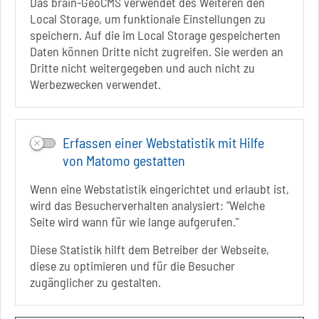
Das brain-GeoCMS verwendet des Weiteren den
Local Storage, um funktionale Einstellungen zu
speichern. Auf die im Local Storage gespeicherten
Folgt uns auf
Daten können Dritte nicht zugreifen. Sie werden an
FACEBOOK
Dritte nicht weitergegeben und auch nicht zu
Werbezwecken verwendet.
INSTAGRAM
YOUTUBE
Erfassen einer Webstatistik mit Hilfe
von Matomo gestatten
Wenn eine Webstatistik eingerichtet und erlaubt ist,
wird das Besucherverhalten analysiert: "Welche
Seite wird wann für wie lange aufgerufen."
Diese Statistik hilft dem Betreiber der Webseite,
diese zu optimieren und für die Besucher
zugänglicher zu gestalten.
Sie befinden sich hier
Startseite