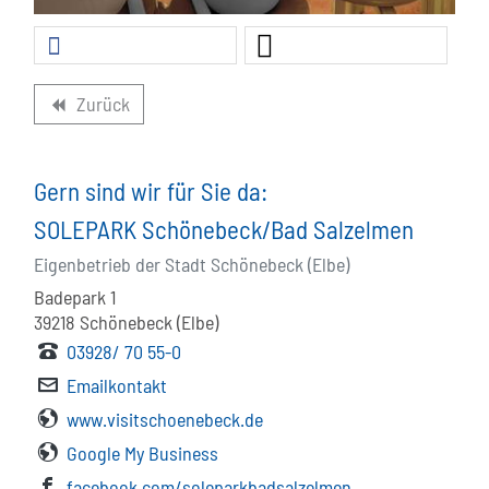
Zurück
backward
Gern sind wir für Sie da:
SOLEPARK Schönebeck/Bad Salzelmen
Eigenbetrieb der Stadt Schönebeck (Elbe)
Badepark 1
39218
Schönebeck (Elbe)
03928/ 70 55-0
Emailkontakt
www.visitschoenebeck.de
Google My Business
facebook.com/soleparkbadsalzelmen