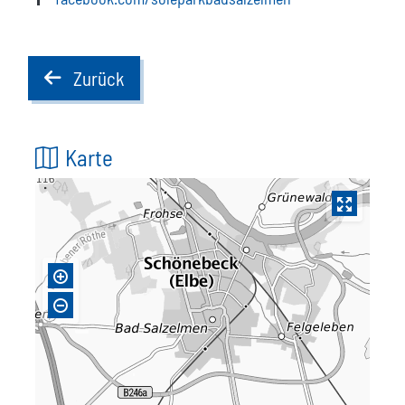
Zurück
back
Karte