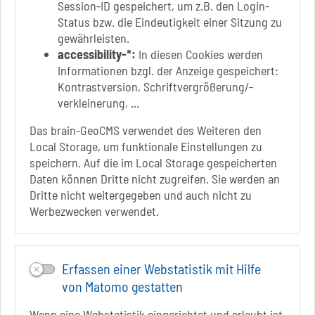
Badepark 1
Session-ID gespeichert, um z.B. den Login-
39218 Schönebeck (Elbe)
Status bzw. die Eindeutigkeit einer Sitzung zu
gewährleisten.
+49 3928 7055-0
accessibility-*:
In diesen Cookies werden
+49 3928 7055-42
Informationen bzgl. der Anzeige gespeichert:
info[at]solepark.de
Kontrastversion, Schriftvergrößerung/-
www.visitschoenebeck.de
verkleinerung, ...
Infos zur Barrierefreiheit
Das brain-GeoCMS verwendet des Weiteren den
Local Storage, um funktionale Einstellungen zu
speichern. Auf die im Local Storage gespeicherten
Folgt uns auf
Daten können Dritte nicht zugreifen. Sie werden an
FACEBOOK
Dritte nicht weitergegeben und auch nicht zu
Werbezwecken verwendet.
INSTAGRAM
YOUTUBE
Erfassen einer Webstatistik mit Hilfe
von Matomo gestatten
Wenn eine Webstatistik eingerichtet und erlaubt ist,