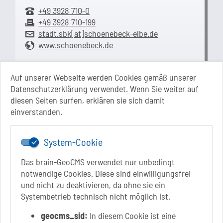
+49 3928 710-0
+49 3928 710-199
stadt.sbk[at]schoenebeck-elbe.de
www.schoenebeck.de
Mo.: 13 Uhr - 15 Uhr
Di.: 9 Uhr - 11.30 Uhr
Auf unserer Webseite werden Cookies gemäß unserer
13 Uhr - 18 Uhr
Datenschutzerklärung verwendet. Wenn Sie weiter auf
Do.: 9 Uhr - 11.30 Uhr
diesen Seiten surfen, erklären sie sich damit
Fr.: nach Vereinbarung
einverstanden.
System-Cookie
Das brain-GeoCMS verwendet nur unbedingt
notwendige Cookies. Diese sind einwilligungsfrei
und nicht zu deaktivieren, da ohne sie ein
Systembetrieb technisch nicht möglich ist.
Link zur Google-Maps Navigation
SOLEPARK Schönebeck/Bad Salzelmen
Eigenbetrieb der Stadt Schönebeck (Elbe)
geocms_sid:
In diesem Cookie ist eine