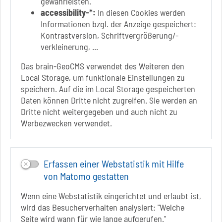
gewährleisten.
accessibility-*:
In diesen Cookies werden
Informationen bzgl. der Anzeige gespeichert:
Kontrastversion, Schriftvergrößerung/-
Link zur Google-Maps Navigation
SOLEPARK Schönebeck/Bad Salzelmen
verkleinerung, ...
Eigenbetrieb der Stadt Schönebeck (Elbe)
Badepark 1
Das brain-GeoCMS verwendet des Weiteren den
39218 Schönebeck (Elbe)
Local Storage, um funktionale Einstellungen zu
speichern. Auf die im Local Storage gespeicherten
+49 3928 7055-0
Daten können Dritte nicht zugreifen. Sie werden an
+49 3928 7055-42
Dritte nicht weitergegeben und auch nicht zu
info[at]solepark.de
Werbezwecken verwendet.
www.visitschoenebeck.de
Infos zur Barrierefreiheit
Erfassen einer Webstatistik mit Hilfe
von Matomo gestatten
Folgt uns auf
Wenn eine Webstatistik eingerichtet und erlaubt ist,
FACEBOOK
wird das Besucherverhalten analysiert: "Welche
INSTAGRAM
Seite wird wann für wie lange aufgerufen."