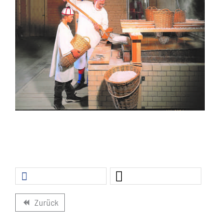
Zurück
backward