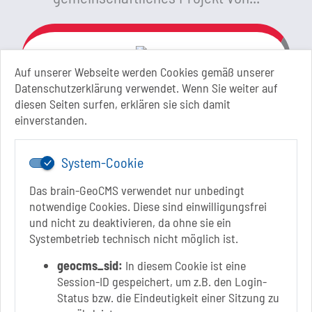
Auf unserer Webseite werden Cookies gemäß unserer
Link zur Google-Maps Navigation
Stadt Schönebeck (Elbe)
Datenschutzerklärung verwendet. Wenn Sie weiter auf
Markt 1
diesen Seiten surfen, erklären sie sich damit
39218 Schönebeck (Elbe)
einverstanden.
Sachsen-Anhalt
+49 3928 710-0
System-Cookie
+49 3928 710-199
stadt.sbk[at]schoenebeck-elbe.de
Das brain-GeoCMS verwendet nur unbedingt
www.schoenebeck.de
notwendige Cookies. Diese sind einwilligungsfrei
und nicht zu deaktivieren, da ohne sie ein
Mo.: 13 Uhr - 15 Uhr
Systembetrieb technisch nicht möglich ist.
Di.: 9 Uhr - 11.30 Uhr
13 Uhr - 18 Uhr
geocms_sid:
In diesem Cookie ist eine
Do.: 9 Uhr - 11.30 Uhr
Session-ID gespeichert, um z.B. den Login-
Fr.: nach Vereinbarung
Status bzw. die Eindeutigkeit einer Sitzung zu