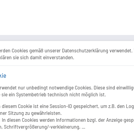
ismusportal ist ein gemeinschaftliches Proje
erden Cookies gemäß unserer Datenschutzerklärung verwendet. 
klären sie sich damit einverstanden.
Folgt uns auf
FACEBOOK
kie
wendet nur unbedingt notwendige Cookies. Diese sind einwillig
INSTAGRAM
 sie ein Systembetrieb technisch nicht möglich ist.
Li
 diesem Cookie ist eine Session-ID gespeichert, um z.B. den Log
YOUTUBE
iner Sitzung zu gewährleisten.
:
In diesen Cookies werden Informationen bzgl. der Anzeige gesp
, Schriftvergrößerung/-verkleinerung, ...