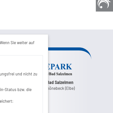
kt von...
Wenn Sie weiter auf
ungsfrei und nicht zu
nk zur Google-Maps Navigation
SOLEPARK Schönebeck/Bad Salzelmen
Eigenbetrieb der Stadt Schönebeck (Elbe)
in-Status bzw. die
Badepark 1
39218 Schönebeck (Elbe)
eichert:
+49 3928 7055-0