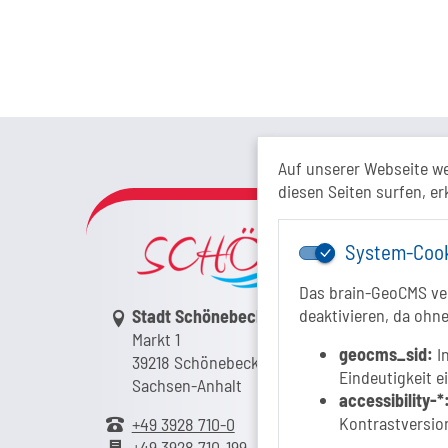
Das Tour
Auf unserer Webseite w
diesen Seiten surfen, er
System-Coo
Das brain-GeoCMS ver
Link zur Google-Maps Navigation
deaktivieren, da ohne
Stadt Schönebeck (Elbe)
Markt 1
geocms_sid:
In
39218 Schönebeck (Elbe)
Eindeutigkeit e
Sachsen-Anhalt
accessibility-*
Kontrastversion
+49 3928 710-0
+49 3928 710-199