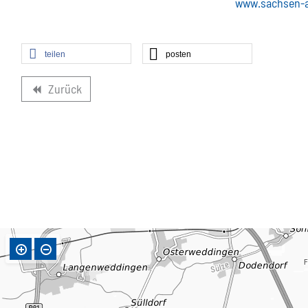
www.sachsen-a
teilen
posten
Zurück
backward