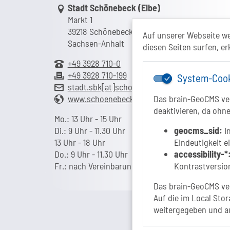
Link zur Google-Maps Navigation
Stadt Schönebeck (Elbe)
Markt 1
39218 Schönebeck (Elbe)
Auf unserer Webseite w
Sachsen-Anhalt
diesen Seiten surfen, er
+49 3928 710-0
+49 3928 710-199
System-Coo
stadt.sbk[at]schoenebeck-elbe.de
www.schoenebeck.de
Das brain-GeoCMS ver
deaktivieren, da ohne
Mo.: 13 Uhr - 15 Uhr
Di.: 9 Uhr - 11.30 Uhr
geocms_sid:
In
13 Uhr - 18 Uhr
Eindeutigkeit e
Do.: 9 Uhr - 11.30 Uhr
accessibility-*
Fr.: nach Vereinbarung
Kontrastversion
Das brain-GeoCMS ver
Auf die im Local Stor
weitergegeben und a