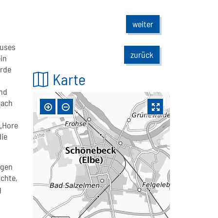
weiter
auses
zurück
ein
urde
Karte
und
dach
 „Hore
die
igen
chte,
g