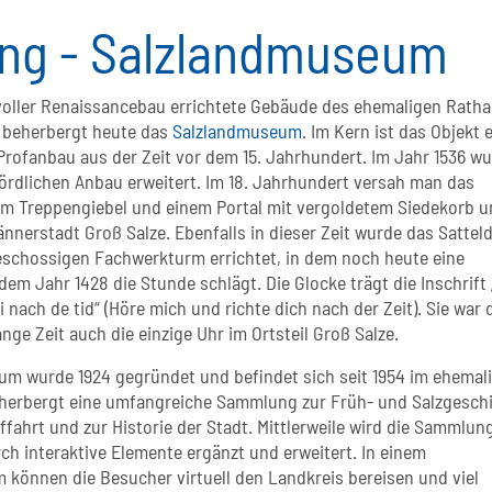
ang - Salzlandmuseum
voller Renaissancebau errichtete Gebäude des ehemaligen Rath
 beherbergt heute das
Salzlandmuseum
. Im Kern ist das Objekt 
Profanbau aus der Zeit vor dem 15. Jahrhundert. Im Jahr 1536 w
ördlichen Anbau erweitert. Im 18. Jahrhundert versah man das
m Treppengiebel und einem Portal mit vergoldetem Siedekorb 
nnerstadt Groß Salze. Ebenfalls in dieser Zeit wurde das Sattel
schossigen Fachwerkturm errichtet, in dem noch heute eine
em Jahr 1428 die Stunde schlägt. Die Glocke trägt die Inschrift
i nach de tid“ (Höre mich und richte dich nach der Zeit). Sie war 
ange Zeit auch die einzige Uhr im Ortsteil Groß Salze.
m wurde 1924 gegründet und befindet sich seit 1954 im ehemal
herbergt eine umfangreiche Sammlung zur Früh- und Salzgeschi
ffahrt und zur Historie der Stadt. Mittlerweile wird die Sammlun
ch interaktive Elemente ergänzt und erweitert. In einem
 können die Besucher virtuell den Landkreis bereisen und viel