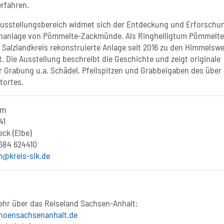
erfahren.
Ausstellungsbereich widmet sich der Entdeckung und Erforschu
enanlage von Pömmelte-Zackmünde. Als Ringheiligtum Pömmelte
 Salzlandkreis rekonstruierte Anlage seit 2016 zu den Himmelsw
. Die Ausstellung beschreibt die Geschichte und zeigt originale
 Grabung u.a. Schädel, Pfeilspitzen und Grabbeigaben des über
tortes.
um
41
ck (Elbe)
 684 624410
@kreis-slk.de
ehr über das Reiseland Sachsen-Anhalt:
choensachsenanhalt.de