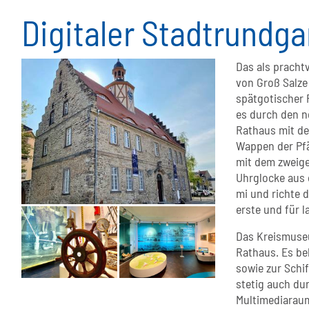
Digitaler Stadtrundg
Das als pracht
von Groß Salze
spätgotischer 
es durch den n
Rathaus mit de
Wappen der Pfä
mit dem zweige
Uhrglocke aus d
mi und richte d
erste und für l
Das Kreismuseu
Rathaus. Es be
sowie zur Schif
stetig auch dur
Multimediaraum