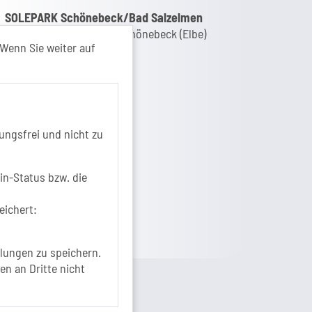
nk zur Google-Maps Navigation
SOLEPARK Schönebeck/Bad Salzelmen
Eigenbetrieb der Stadt Schönebeck (Elbe)
Wenn Sie weiter auf
Badepark 1
39218 Schönebeck (Elbe)
+49 3928 7055-0
+49 3928 7055-42
info[at]solepark.de
ungsfrei und nicht zu
www.visitschoenebeck.de
fos zur Barrierefreiheit
in-Status bzw. die
eichert:
lungen zu speichern.
en an Dritte nicht