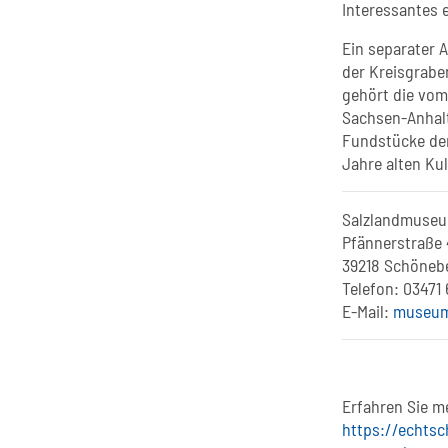
Interessantes 
Ein separater 
der Kreisgrab
gehört die vom
Sachsen-Anhalt
Fundstücke der
Jahre alten Kul
Salzlandmuse
Pfännerstraße 
39218 Schönebe
Telefon: 03471
E-Mail:
museum
Erfahren Sie m
https://echts