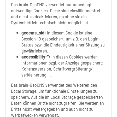
Mo.: 13 Uhr - 15 Uhr
Das brain-GeoCMS verwendet nur unbedingt
Di.: 9 Uhr - 11.30 Uhr
notwendige Cookies. Diese sind einwilligungsfrei
13 Uhr - 18 Uhr
und nicht zu deaktivieren, da ohne sie ein
Do.: 9 Uhr - 11.30 Uhr
Systembetrieb technisch nicht möglich ist.
Fr.: nach Vereinbarung
geocms_sid:
In diesem Cookie ist eine
Session-ID gespeichert, um z.B. den Login-
Status bzw. die Eindeutigkeit einer Sitzung zu
gewährleisten.
Link zur Google-Maps Navigation
SOLEPARK Schönebeck/Bad Salzelmen
accessibility-*:
In diesen Cookies werden
Eigenbetrieb der Stadt Schönebeck (Elbe)
Informationen bzgl. der Anzeige gespeichert:
Badepark 1
Kontrastversion, Schriftvergrößerung/-
39218 Schönebeck (Elbe)
verkleinerung, ...
+49 3928 7055-0
Das brain-GeoCMS verwendet des Weiteren den
+49 3928 7055-42
Local Storage, um funktionale Einstellungen zu
info[at]solepark.de
speichern. Auf die im Local Storage gespeicherten
www.visitschoenebeck.de
Daten können Dritte nicht zugreifen. Sie werden an
Dritte nicht weitergegeben und auch nicht zu
Infos zur Barrierefreiheit
Werbezwecken verwendet.