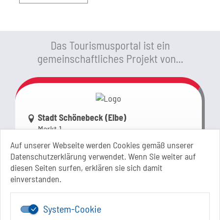
Das Tourismusportal ist ein
gemeinschaftliches Projekt von...
Link zur Google-Maps Navigation
Stadt Schönebeck (Elbe)
Markt 1
39218 Schönebeck (Elbe)
Auf unserer Webseite werden Cookies gemäß unserer
Sachsen-Anhalt
Datenschutzerklärung verwendet. Wenn Sie weiter auf
diesen Seiten surfen, erklären sie sich damit
+49 3928 710-0
einverstanden.
+49 3928 710-199
stadt.sbk[at]schoenebeck-elbe.de
www.schoenebeck.de
System-Cookie