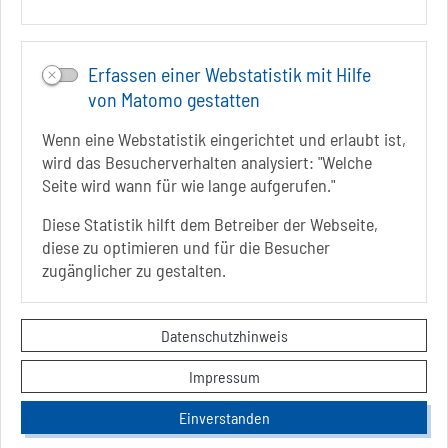
Folgt uns auf
FACEBOOK
Erfassen einer Webstatistik mit Hilfe
von Matomo gestatten
INSTAGRAM
Wenn eine Webstatistik eingerichtet und erlaubt ist,
YOUTUBE
wird das Besucherverhalten analysiert: "Welche
Seite wird wann für wie lange aufgerufen."
Diese Statistik hilft dem Betreiber der Webseite,
diese zu optimieren und für die Besucher
zugänglicher zu gestalten.
Sie befinden sich hier
Startseite
aktiv
Radfahren
Kontakt
Datenschutzhinweis
Datenschutzerklärung
Impressum
Impressum
Hinweise zur Barrierefreiheit
Einverstanden
Sitemap