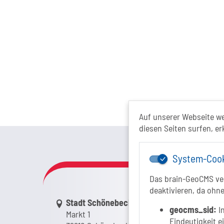
Auf unserer Webseite w
diesen Seiten surfen, er
Das Tour
System-Coo
Das brain-GeoCMS ver
deaktivieren, da ohne
Link zur Google-Maps Navigation
Stadt Schönebeck (Elbe)
geocms_sid:
In
Markt 1
Eindeutigkeit e