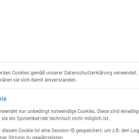
erden Cookies gemäß unserer Datenschutzerklärung verwendet. 
klären sie sich damit einverstanden.
ismusportal ist ein gemeinschaftliches Proje
kie
Folgt uns auf
wendet nur unbedingt notwendige Cookies. Diese sind einwillig
 sie ein Systembetrieb technisch nicht möglich ist.
FACEBOOK
Li
 diesem Cookie ist eine Session-ID gespeichert, um z.B. den Log
INSTAGRAM
iner Sitzung zu gewährleisten.