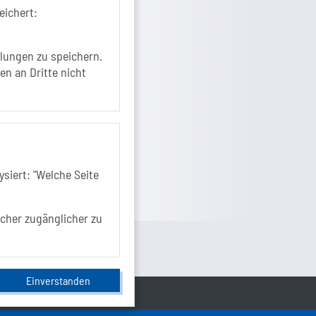
39218 Schönebeck (Elbe)
eichert:
+49 3928 7055-0
+49 3928 7055-42
lungen zu speichern.
info[at]solepark.de
en an Dritte nicht
www.visitschoenebeck.de
fos zur Barrierefreiheit
siert: "Welche Seite
ucher zugänglicher zu
Einverstanden