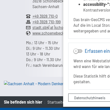
39218 Schönebeck (Elbe)
accessibility-*
Sachsen-Anhalt
Kontrastversion
+49 3928 710-0
Das brain-GeoCMS ver
+49 3928 710-199
Auf die im Local Stor
stadt.sbk[at]schoenebeck-elbe.de
weitergegeben und a
www.schoenebeck.de
Mo.: 13 Uhr - 15 Uhr
Di.: 9 Uhr - 11.30 Uhr
Erfassen ein
13 Uhr - 18 Uhr
Do.: 9 Uhr - 11.30 Uhr
Wenn eine Webstatisti
Fr.: nach Vereinbarung
wird wann für wie lan
Diese Statistik hilft
gestalten.
Datenschutzhinweis
Sie befinden sich hier
Startseite
aktiv
Erlebnispark P